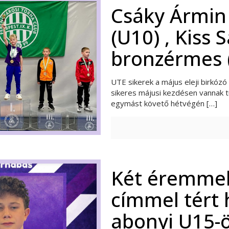
Csáky Ármin
(U10) , Kiss
bronzérmes 
UTE sikerek a május eleji birkóz
sikeres májusi kezdésen vannak túl
egymást követő hétvégén
[…]
Két éremmel,
címmel tért 
abonyi U15-