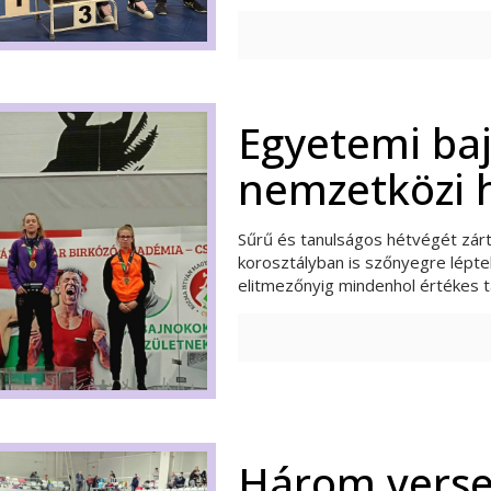
Egyetemi baj
nemzetközi h
Sűrű és tanulságos hétvégét zárt
korosztályban is szőnyegre lépt
elitmezőnyig mindenhol értékes t
Három verse