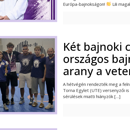
Európa-bajnokságon!
Lili maga
Két bajnoki c
országos ba
arany a vete
A hétvégén rendezték meg a felnő
Torna Egylet (UTE) versenyzői is
sérülések miatti hiányzók
[…]