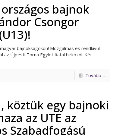
 országos bajnok
 Sándor Csongor
(U13)!
ó magyar bajnokságokon! Mozgalmas és rendkívül
 az Újpesti Torna Egylet fiatal birkózói. Két
Tovább ...
 köztük egy bajnoki
haza az UTE az
ös Szabadfogású