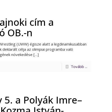
ajnoki cím a
ó OB.-n
Wrestling (UWW) égisze alatt a legdinamikusabban
 deklarált célja az olimpiai programba való
égének növekedése
[…]
Tovább ...
 5. a Polyák Imre–
–Kozma István-