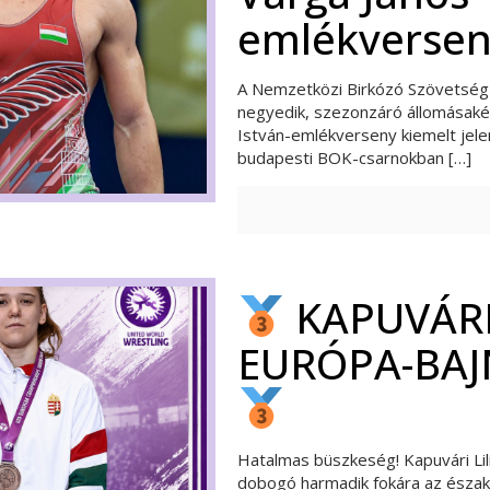
emlékversen
A Nemzetközi Birkózó Szövetsé
negyedik, szezonzáró állomásak
István-emlékverseny kiemelt jele
budapesti BOK-csarnokban
[…]
KAPUVÁRI
EURÓPA-BAJ
Hatalmas büszkeség! Kapuvári Lil
dobogó harmadik fokára az észak