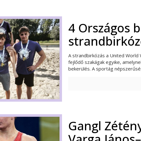
4 Országos b
strandbirkóz
A strandbirkózás a United World 
fejlődő szakágak egyike, amelynek
bekerülés. A sportág népszerűs
Gangl Zétény
Varga János