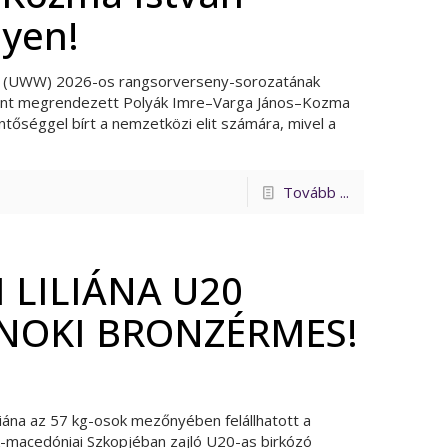
yen!
g (UWW) 2026-os rangsorverseny-sorozatának
ént megrendezett Polyák Imre–Varga János–Kozma
ntőséggel bírt a nemzetközi elit számára, mivel a
Tovább ...
 LILIÁNA U20
NOKI BRONZÉRMES!
iána az 57 kg-osok mezőnyében felállhatott a
-macedóniai Szkopjéban zajló U20-as birkózó