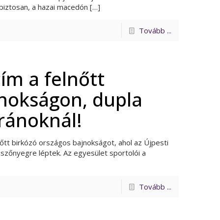
biztosan, a hazai macedón
[…]
Tovább ...
ím a felnőtt
jnokságon, dupla
ránoknál!
tt birkózó országos bajnokságot, ahol az Újpesti
 szőnyegre léptek. Az egyesület sportolói a
Tovább ...