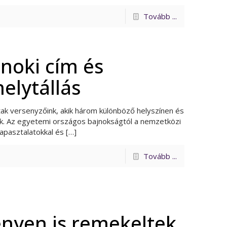
Tovább ...
noki cím és
elytállás
ak versenyzőink, akik három különböző helyszínen és
ek. Az egyetemi országos bajnokságtól a nemzetközi
apasztalatokkal és
[…]
Tovább ...
nyen is remekeltek