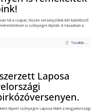
óink!
an túl a csapat, hiszen versenyzőink két különböző
érettetésen is szőnyegre léptek. A Vasasban a
Tovább ...
szerzett Laposa
elországi
birkózóversenyen.
jaként lépett szőnyegre Laposa Márk a lengyelországi