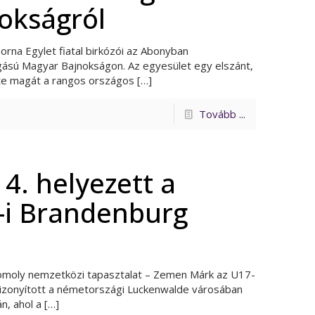
okságról
orna Egylet fiatal birkózói az Abonyban
sú Magyar Bajnokságon. Az egyesület egy elszánt,
tte magát a rangos országos
[…]
Tovább ...
. helyezett a
-i Brandenburg
 komoly nemzetközi tapasztalat – Zemen Márk az U17-
bizonyított a németországi Luckenwalde városában
, ahol a
[…]