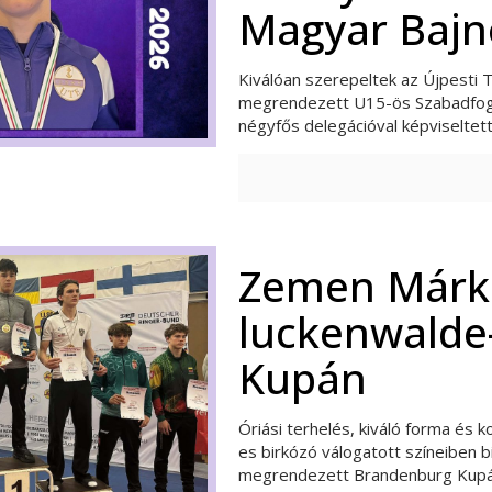
Magyar Bajn
Kiválóan szerepeltek az Újpesti T
megrendezett U15-ös Szabadfogá
négyfős delegációval képviselte
Zemen Márk 4
luckenwalde
Kupán
Óriási terhelés, kiváló forma és
es birkózó válogatott színeiben 
megrendezett Brandenburg Kupán