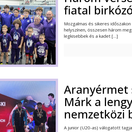
fiatal birkóz
Mozgalmas és sikeres időszakon v
helyszínen, összesen három megm
legkisebbek és a kadet
[…]
Aranyérmet 
Márk a lengy
nemzetközi 
A junior (U20-as) válogatott tag