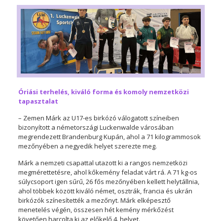
Óriási terhelés, kiváló forma és komoly nemzetközi
tapasztalat
– Zemen Márk az U17-es birkózó válogatott színeiben
bizonyított a németországi Luckenwalde városában
megrendezett Brandenburg Kupán, ahol a 71 kilogrammosok
mezőnyében a negyedik helyet szerezte meg.
Márk a nemzeti csapattal utazott ki a rangos nemzetközi
megmérettetésre, ahol kőkemény feladat várt rá. A 71 kg-os
súlycsoport igen sűrű, 26 fős mezőnyében kellett helytállnia,
ahol többek között kiváló német, osztrák, francia és ukrán
birkózók színesítették a mezőnyt. Márk elképesztő
menetelés végén, összesen hét kemény mérkőzést
követően harcolta ki az előkelő 4. helyet.