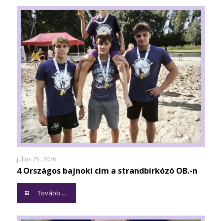
július 25, 2026
4 Országos bajnoki cím a strandbirkózó OB.-n
Tovább ...