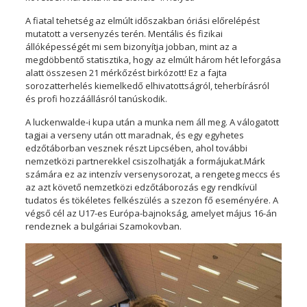
A fiatal tehetség az elmúlt időszakban óriási előrelépést
mutatott a versenyzés terén. Mentális és fizikai
állóképességét mi sem bizonyítja jobban, mint az a
megdöbbentő statisztika, hogy az elmúlt három hét leforgása
alatt összesen 21 mérkőzést birkózott! Ez a fajta
sorozatterhelés kiemelkedő elhivatottságról, teherbírásról
és profi hozzáállásról tanúskodik.
A luckenwalde-i kupa után a munka nem áll meg. A válogatott
tagjai a verseny után ott maradnak, és egy egyhetes
edzőtáborban vesznek részt Lipcsében, ahol további
nemzetközi partnerekkel csiszolhatják a formájukat.Márk
számára ez az intenzív versenysorozat, a rengeteg meccs és
az azt követő nemzetközi edzőtáborozás egy rendkívül
tudatos és tökéletes felkészülés a szezon fő eseményére. A
végső cél az U17-es Európa-bajnokság, amelyet május 16-án
rendeznek a bulgáriai Szamokovban.