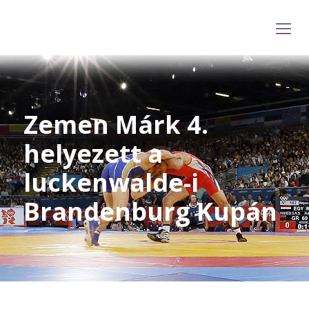
Zemen Márk 4.
helyezett a
luckenwalde-i
Brandenburg Kupán