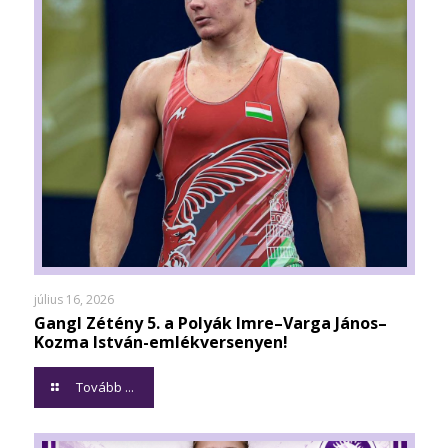
július 16, 2026
Gangl Zétény 5. a Polyák Imre–Varga János–
Kozma István-emlékversenyen!
Tovább ...