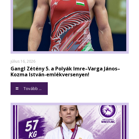
július 16, 2026
Gangl Zétény 5. a Polyák Imre–Varga János–
Kozma István-emlékversenyen!
Tovább ...