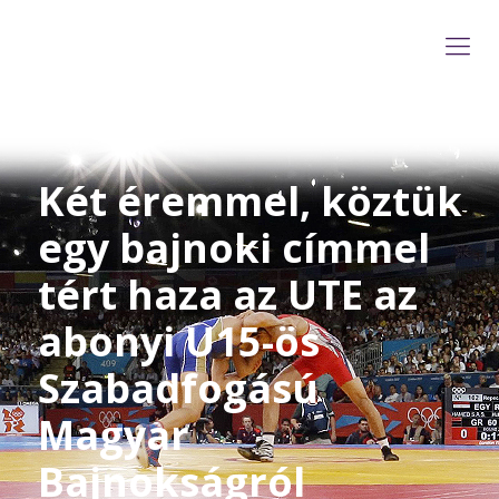
Két éremmel, köztük
egy bajnoki címmel
tért haza az UTE az
abonyi U15-ös
Szabadfogású
Magyar
Bajnokságról