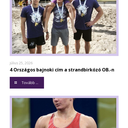
július 25, 2026
4 Országos bajnoki cím a strandbirkózó OB.-n
Tovább ...