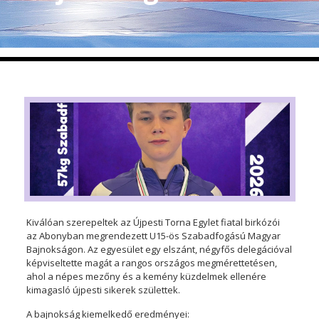
Kiválóan szerepeltek az Újpesti Torna Egylet fiatal birkózói
az Abonyban megrendezett U15-ös Szabadfogású Magyar
Bajnokságon. Az egyesület egy elszánt, négyfős delegációval
képviseltette magát a rangos országos megmérettetésen,
ahol a népes mezőny és a kemény küzdelmek ellenére
kimagasló újpesti sikerek születtek.
A bajnokság kiemelkedő eredményei: