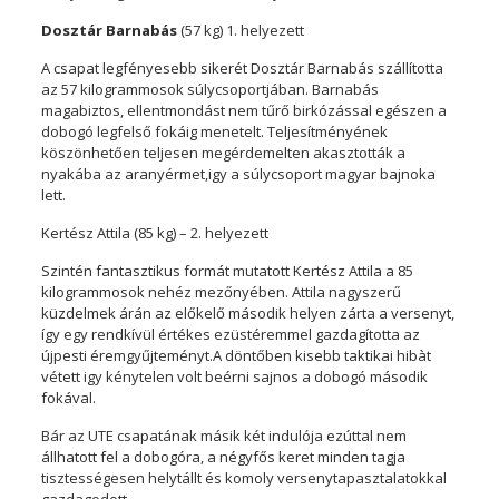
Dosztár Barnabás
(57 kg) 1. helyezett
A csapat legfényesebb sikerét Dosztár Barnabás szállította
az 57 kilogrammosok súlycsoportjában. Barnabás
magabiztos, ellentmondást nem tűrő birkózással egészen a
dobogó legfelső fokáig menetelt. Teljesítményének
köszönhetően teljesen megérdemelten akasztották a
nyakába az aranyérmet,igy a súlycsoport magyar bajnoka
lett.
Kertész Attila (85 kg) – 2. helyezett
Szintén fantasztikus formát mutatott Kertész Attila a 85
kilogrammosok nehéz mezőnyében. Attila nagyszerű
küzdelmek árán az előkelő második helyen zárta a versenyt,
így egy rendkívül értékes ezüstéremmel gazdagította az
újpesti éremgyűjteményt.A döntőben kisebb taktikai hibàt
vétett igy kénytelen volt beérni sajnos a dobogó második
fokával.
Bár az UTE csapatának másik két indulója ezúttal nem
állhatott fel a dobogóra, a négyfős keret minden tagja
tisztességesen helytállt és komoly versenytapasztalatokkal