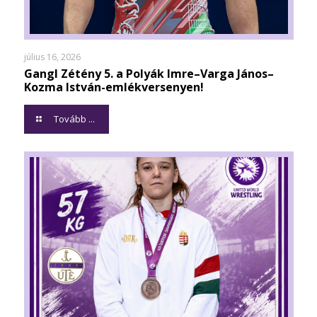
július 16, 2026
Gangl Zétény 5. a Polyák Imre–Varga János–
Kozma István-emlékversenyen!
Tovább ...