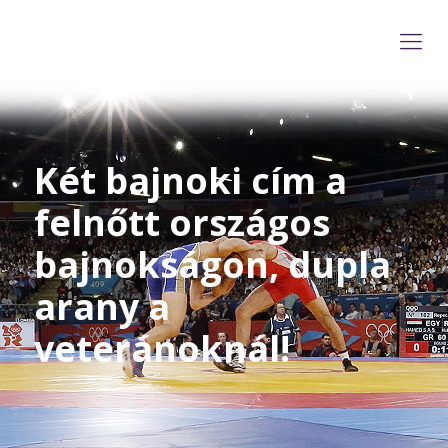
Két bajnoki cím a
felnőtt országos
bajnokságon, dupla
arany a
veteránoknál!