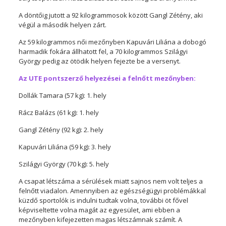
A döntőig jutott a 92 kilogrammosok között Gangl Zétény, aki
végül a második helyen zárt.
Az 59 kilogrammos női mezőnyben Kapuvári Liliána a dobogó
harmadik fokára állhatott fel, a 70 kilogrammos Szilágyi
György pedig az ötödik helyen fejezte be a versenyt.
Az UTE pontszerző helyezései a felnőtt mezőnyben:
Dollák Tamara (57 kg): 1. hely
Rácz Balázs (61 kg): 1. hely
Gangl Zétény (92 kg): 2. hely
Kapuvári Liliána (59 kg): 3. hely
Szilágyi György (70 kg): 5. hely
A csapat létszáma a sérülések miatt sajnos nem volt teljes a
felnőtt viadalon. Amennyiben az egészségügyi problémákkal
küzdő sportolók is indulni tudtak volna, további öt fővel
képviseltette volna magát az egyesület, ami ebben a
mezőnyben kifejezetten magas létszámnak számít. A