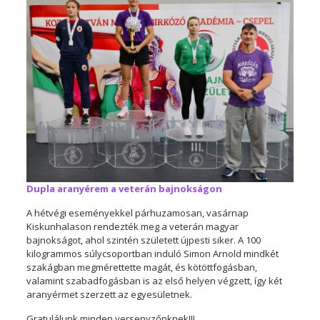
Dupla aranyérem a veterán bajnokságon
A hétvégi eseményekkel párhuzamosan, vasárnap
Kiskunhalason rendezték meg a veterán magyar
bajnokságot, ahol szintén született újpesti siker. A 100
kilogrammos súlycsoportban induló Simon Arnold mindkét
szakágban megmérettette magát, és kötöttfogásban,
valamint szabadfogásban is az első helyen végzett, így két
aranyérmet szerzett az egyesületnek.
Gratulálunk minden versenyzőnknek!!!