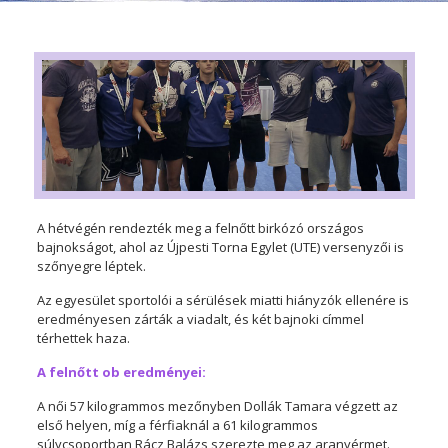
A hétvégén rendezték meg a felnőtt birkózó országos
bajnokságot, ahol az Újpesti Torna Egylet (UTE) versenyzői is
szőnyegre léptek.
Az egyesület sportolói a sérülések miatti hiányzók ellenére is
eredményesen zárták a viadalt, és két bajnoki címmel
térhettek haza.
A felnőtt ob eredményei:
A női 57 kilogrammos mezőnyben Dollák Tamara végzett az
első helyen, míg a férfiaknál a 61 kilogrammos
súlycsoportban Rácz Balázs szerezte meg az aranyérmet.