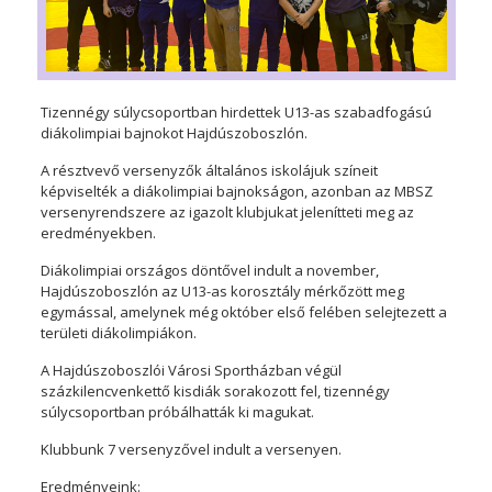
Tizennégy súlycsoportban hirdettek U13-as szabadfogású
diákolimpiai bajnokot Hajdúszoboszlón.
A résztvevő versenyzők általános iskolájuk színeit
képviselték a diákolimpiai bajnokságon, azonban az MBSZ
versenyrendszere az igazolt klubjukat jelenítteti meg az
eredményekben.
Diákolimpiai országos döntővel indult a november,
Hajdúszoboszlón az U13-as korosztály mérkőzött meg
egymással, amelynek még október első felében selejtezett a
területi diákolimpiákon.
A Hajdúszoboszlói Városi Sportházban végül
százkilencvenkettő kisdiák sorakozott fel, tizennégy
súlycsoportban próbálhatták ki magukat.
Klubbunk 7 versenyzővel indult a versenyen.
Eredményeink: