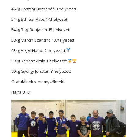
46kg Dosztár Barnabás 8.helyezett
54kg Schleer Ákos 14.helyezett
54kg Bagi Benjamin 15.helyezett
58kg Marcin Szantino 13.helyezett
63kg Hegyi Hunor 2.helyezett
69kg Kertész Attila 1.helyezett
69kg György Jonatán 8.helyezett
Gratulálunk versenyzőknek!
Hajrá UTE!