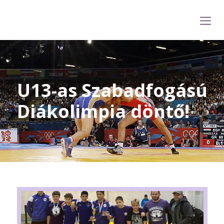
U13-as Szabadfogású
Diákolimpia döntő!