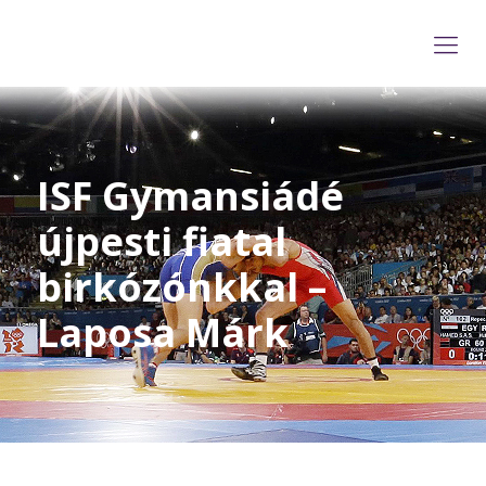
ISF Gymansiádé
újpesti fiatal
birkózónkkal –
Laposa Márk