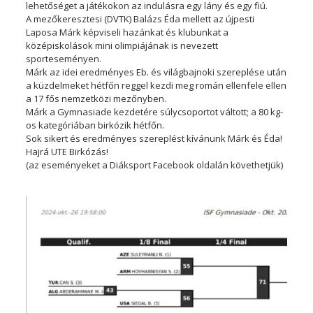
lehetőséget a játékokon az indulásra egy lány és egy fiú.
A mezőkeresztesi (DVTK) Balázs Éda mellett az újpesti
Laposa Márk képviseli hazánkat és klubunkat a
középiskolások mini olimpiájának is nevezett
sporteseményen.
Márk az idei eredményes Eb. és világbajnoki szereplése után
a küzdelmeket hétfőn reggel kezdi meg román ellenfele ellen
a 17 fős nemzetközi mezőnyben.
Márk a Gymnasiade kezdetére súlycsoportot váltott; a 80 kg-
os kategóriában birkózik hétfőn.
Sok sikert és eredményes szereplést kívánunk Márk és Éda!
Hajrá UTE Birkózás!
(az eseményeket a Diáksport Facebook oldalán követhetjük)