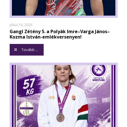
július 16, 2026
Gangl Zétény 5. a Polyák Imre–Varga János–
Kozma István-emlékversenyen!
Tovább ...