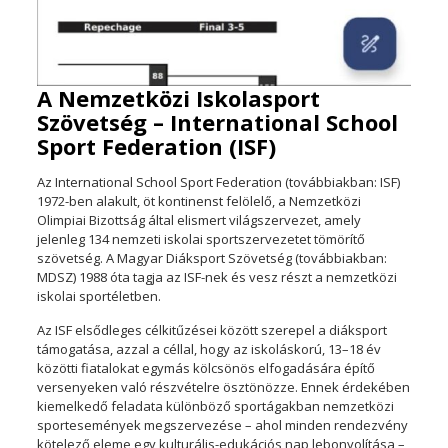
A Nemzetközi Iskolasport
Szövetség – International School
Sport Federation (ISF)
Az International School Sport Federation (továbbiakban: ISF)
1972-ben alakult, öt kontinenst felölelő, a Nemzetközi
Olimpiai Bizottság által elismert világszervezet, amely
jelenleg 134 nemzeti iskolai sportszervezetet tömörítő
szövetség. A Magyar Diáksport Szövetség (továbbiakban:
MDSZ) 1988 óta tagja az ISF-nek és vesz részt a nemzetközi
iskolai sportéletben.
Az ISF elsődleges célkitűzései között szerepel a diáksport
támogatása, azzal a céllal, hogy az iskoláskorú, 13–18 év
közötti fiatalokat egymás kölcsönös elfogadására építő
versenyeken való részvételre ösztönözze. Ennek érdekében
kiemelkedő feladata különböző sportágakban nemzetközi
sportesemények megszervezése – ahol minden rendezvény
kötelező eleme egy kulturális-edukációs nap lebonyolítása –,