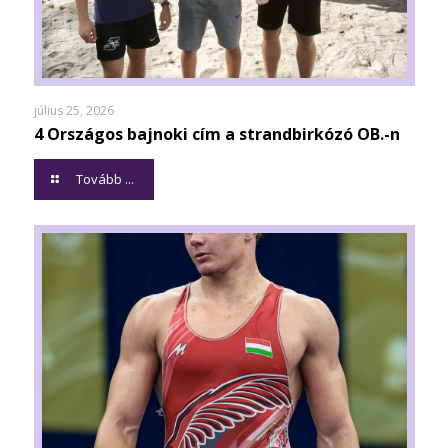
július 25, 2026
4 Országos bajnoki cím a strandbirkózó OB.-n
Tovább ...