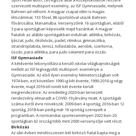
szervezett multisport esemény, az ISF Gymnasiade, melynek
Bahrein ad otthont. A magyar csapat idén is magas
létszámmal, 133 fővel, 86 sportolóval utazik Bahrein
fővárosába, Manamába. Versenyzőink 16 sportágban, ebből
3 para sportágban képviselik majd hazánkat. A magyar
fiatalok az alábbi sportágakban indulnak: atlétika, birkózás,
íjászat, judo, ökölvívás, padel, ritmikus gimnasztika,
strandröplabda, tenisz, tollaslabda, aerobik, szertorna,
úszás, para atlétika, para judo valamint para úszás.
ISF Gymnasiade
A kétévente lebonyolításra kerülő iskolai világbajnokságok
mellett az ISF legnagyobb multisport- eseménye a
Gymnasiade. Az első ilyen esemény Németországban volt
1974-ben, ezt követően 1990-ig két évente, 1990-2016-ig négy
évente, majd 2016-tól ismét két évente került
megrendezésre. Az eredetileg 2020-ban tervezett
rendezvény elmaradt a COVID-19 járvány miatt. A sportágak
száma évről évre növekszik: 2009-ben 4 sportág, 2016-ban 12
sportág, 2018-ban pedig már 16 sportág szerepelt a
programban. A normandiai sporteseményen 2022-ben 20
sportágban 62 ország több mint 2000 versenyzője vett részt.
Birkózás
Az idei évben mindösszesen két birkózó fiatal kapta meg a