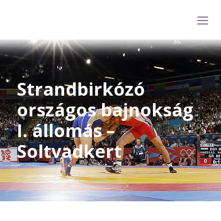
Strandbirkózó
országos bajnokság
I. állomás –
Soltvadkert