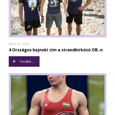
július 25, 2026
4 Országos bajnoki cím a strandbirkózó OB.-n
Tovább ...