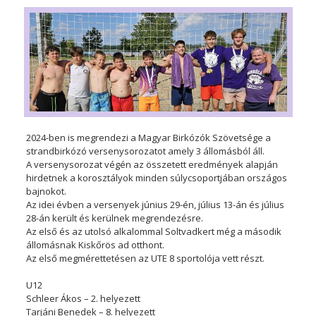
2024-ben is megrendezi a Magyar Birkózók Szövetsége a
strandbirkózó versenysorozatot amely 3 állomásból áll.
A versenysorozat végén az összetett eredmények alapján
hirdetnek a korosztályok minden súlycsoportjában országos
bajnokot.
Az idei évben a versenyek június 29-én, július 13-án és július
28-án került és kerülnek megrendezésre.
Az első és az utolsó alkalommal Soltvadkert még a második
állomásnak Kiskőrös ad otthont.
Az első megmérettetésen az UTE 8 sportolója vett részt.
U12
Schleer Ákos – 2. helyezett
Tarjáni Benedek – 8. helyezett