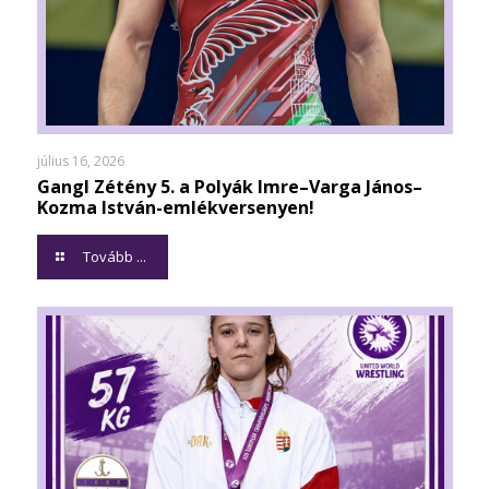
július 16, 2026
Gangl Zétény 5. a Polyák Imre–Varga János–
Kozma István-emlékversenyen!
Tovább ...