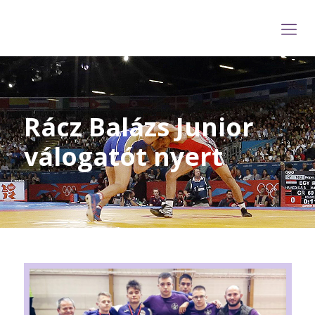
Rácz Balázs Junior
válogatót nyert