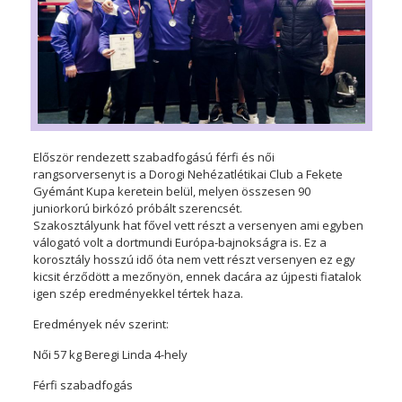
Először rendezett szabadfogású férfi és női
rangsorversenyt is a Dorogi Nehézatlétikai Club a Fekete
Gyémánt Kupa keretein belül, melyen összesen 90
juniorkorú birkózó próbált szerencsét.
Szakosztályunk hat fővel vett részt a versenyen ami egyben
válogató volt a dortmundi Európa-bajnokságra is. Ez a
korosztály hosszú idő óta nem vett részt versenyen ez egy
kicsit érződött a mezőnyön, ennek dacára az újpesti fiatalok
igen szép eredményekkel tértek haza.
Eredmények név szerint:
Női 57 kg Beregi Linda 4-hely
Férfi szabadfogás