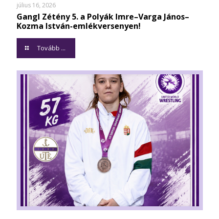
július 16, 2026
Gangl Zétény 5. a Polyák Imre–Varga János–
Kozma István-emlékversenyen!
Tovább ...