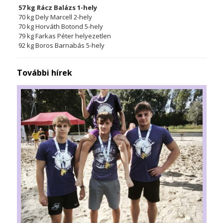
57 kg Rácz Balázs 1-hely
70 kg Dely Marcell 2-hely
70 kg Horváth Botond 5-hely
79 kg Farkas Péter helyezetlen
92 kg Boros Barnabás 5-hely
További hírek