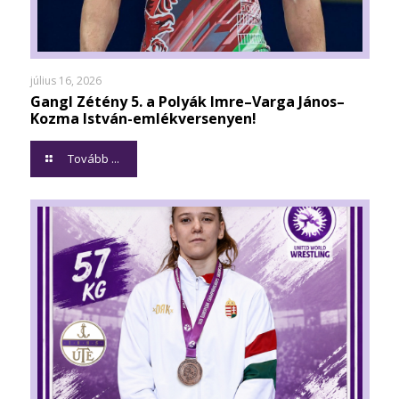
július 16, 2026
Gangl Zétény 5. a Polyák Imre–Varga János–
Kozma István-emlékversenyen!
Tovább ...