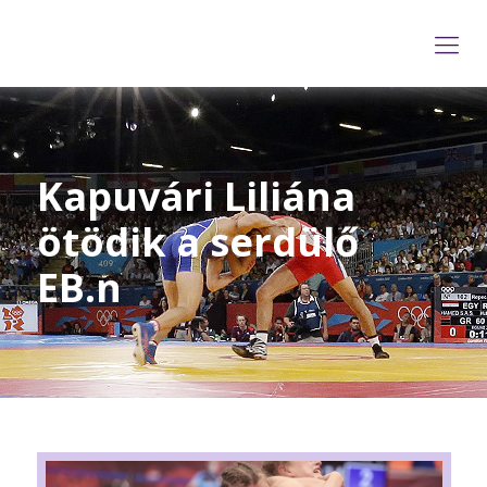
Kapuvári Liliána
ötödik a serdülő
EB.n