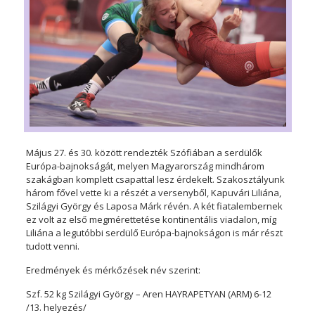
Május 27. és 30. között rendezték Szófiában a serdülők
Európa-bajnokságát, melyen Magyarország mindhárom
szakágban komplett csapattal lesz érdekelt. Szakosztályunk
három fővel vette ki a részét a versenyből, Kapuvári Liliána,
Szilágyi György és Laposa Márk révén. A két fiatalembernek
ez volt az első megmérettetése kontinentális viadalon, míg
Liliána a legutóbbi serdülő Európa-bajnokságon is már részt
tudott venni.
Eredmények és mérkőzések név szerint:
Szf. 52 kg Szilágyi György – Aren HAYRAPETYAN (ARM) 6-12
/13. helyezés/