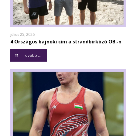
július 25, 2026
4 Országos bajnoki cím a strandbirkózó OB.-n
Tovább ...