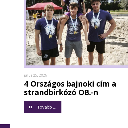
július 25, 2026
4 Országos bajnoki cím a
strandbirkózó OB.-n
Tovább ...