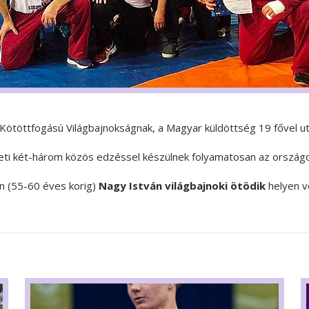
n Kötöttfogású Világbajnokságnak, a Magyar küldöttség 19 fővel u
heti két-három közös edzéssel készülnek folyamatosan az országo
n (55-60 éves korig)
Nagy István világbajnoki ötödik
helyen v