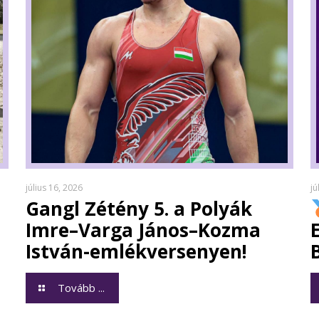
július 16, 2026
jú
Gangl Zétény 5. a Polyák
Imre–Varga János–Kozma
István-emlékversenyen!
Tovább ...