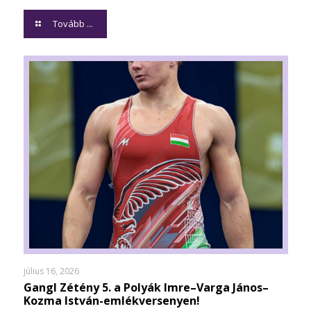
Tovább ...
július 16, 2026
Gangl Zétény 5. a Polyák Imre–Varga János–
Kozma István-emlékversenyen!