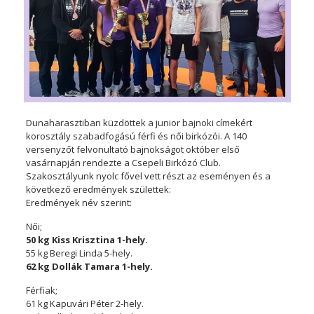
Dunaharasztiban küzdöttek a junior bajnoki címekért
korosztály szabadfogású férfi és női birkózói. A 140
versenyzőt felvonultató bajnokságot október első
vasárnapján rendezte a Csepeli Birkózó Club.
Szakosztályunk nyolc fővel vett részt az eseményen és a
következő eredmények születtek:
Eredmények név szerint:
Női;
50 kg Kiss Krisztina 1-hely.
55 kg Beregi Linda 5-hely.
62 kg Dollák Tamara 1-hely.
Férfiak;
61 kg Kapuvári Péter 2-hely.