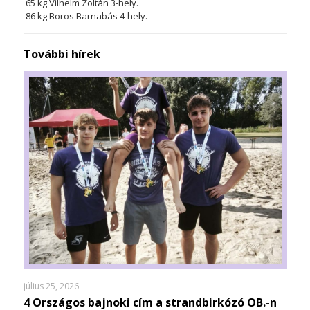
65 kg Vilhelm Zoltán 3-hely.
86 kg Boros Barnabás 4-hely.
További hírek
július 25, 2026
4 Országos bajnoki cím a strandbirkózó OB.-n