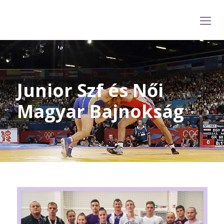
Junior Szf és Női
Magyar Bajnokság