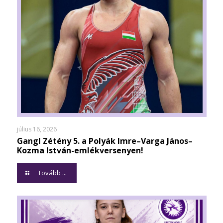
július 16, 2026
Gangl Zétény 5. a Polyák Imre–Varga János–
Kozma István-emlékversenyen!
Tovább ...