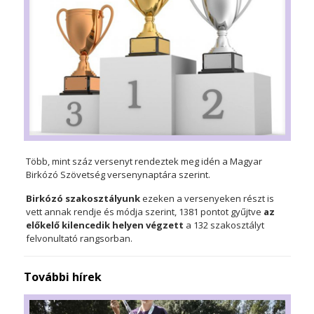
Több, mint száz versenyt rendeztek meg idén a Magyar
Birkózó Szövetség versenynaptára szerint.
Birkózó szakosztályunk
ezeken a versenyeken részt is
vett annak rendje és módja szerint, 1381 pontot gyűjtve
az
előkelő kilencedik helyen végzett
a 132 szakosztályt
felvonultató rangsorban.
További hírek