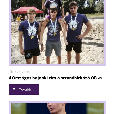
július 25, 2026
4 Országos bajnoki cím a strandbirkózó OB.-n
Tovább ...