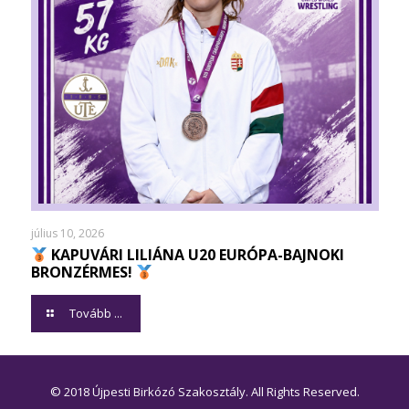
július 10, 2026
KAPUVÁRI LILIÁNA U20 EURÓPA-BAJNOKI
BRONZÉRMES!
Tovább ...
© 2018 Újpesti Birkózó Szakosztály. All Rights Reserved.