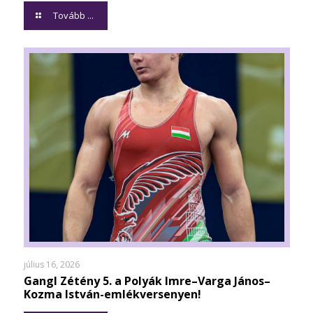
Tovább ...
július 16, 2026
Gangl Zétény 5. a Polyák Imre–Varga János–
Kozma István-emlékversenyen!