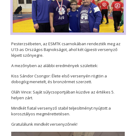
Pesterzsébeten, az ESMTK csarnokában rendezték meg az
U13-as Országos Bajnokságot, ahol két újpesti versenyző
lépett szőnyegre.
A mezőnyben az alábbi eredmények születtek:
Kiss Sándor Csongor: Élete első versenyén rögtön a
dobogóig menetelt, és bronzérmet szerzett.
Oláh Vince: Saját súlycsoportjában küzdve az értékes 5.
helyen zárt.
Mindkét fiatal versenyző stabil teljesítményt nyújtott a
korosztályos megmérettetésen.
Gratulálunk mindkét versenyzőnek!