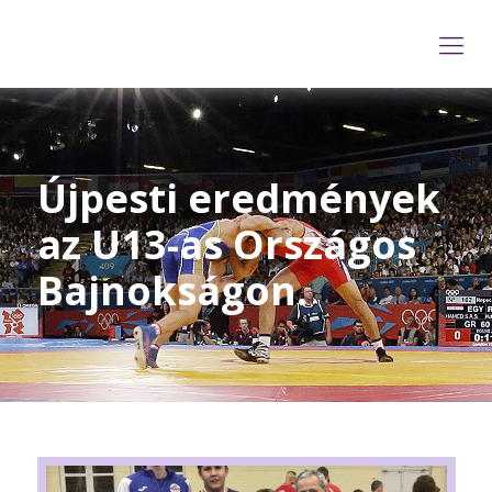
Újpesti eredmények
az U13-as Országos
Bajnokságon.