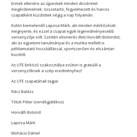
Ennek ellenére az újpestiek minden dicséretet
megérdemelnek: összetartó, fegyelmezett és harcos
csapatként küzdöttek végig a nap folyamán.
Külön kiemelendő Laposa Márk, aki minden mérkőzését
megnyerte, és ezzel a csapat egyik legeredményesebb
versenyzője volt. Szintén elismerés illeti Horváth Botondot,
aki az egyetemi tanulmányai és a munka mellett is
példamutató hozzáállással, sportszerűen és elszántan
küzdött.
Az UTE birkózó szakosztálya ezúton is gratulál a
versenyzőknek a szép eredményhez!
Az UTE csapatának tagjai:
Rácz Balázs
Tótok Péter (vendégjátékos)
Horváth Botond
Laposa Márk
Mohácsi Dániel