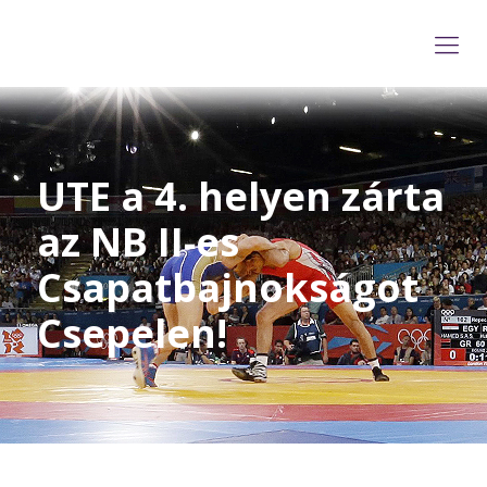
UTE a 4. helyen zárta
az NB II-es
Csapatbajnokságot
Csepelen!