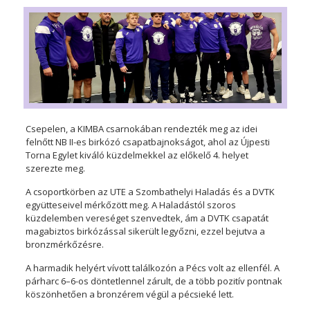
Csepelen, a KIMBA csarnokában rendezték meg az idei
felnőtt NB II-es birkózó csapatbajnokságot, ahol az Újpesti
Torna Egylet kiváló küzdelmekkel az előkelő 4. helyet
szerezte meg.
A csoportkörben az UTE a Szombathelyi Haladás és a DVTK
együtteseivel mérkőzött meg. A Haladástól szoros
küzdelemben vereséget szenvedtek, ám a DVTK csapatát
magabiztos birkózással sikerült legyőzni, ezzel bejutva a
bronzmérkőzésre.
A harmadik helyért vívott találkozón a Pécs volt az ellenfél. A
párharc 6–6-os döntetlennel zárult, de a több pozitív pontnak
köszönhetően a bronzérem végül a pécsieké lett.