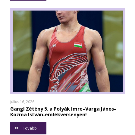
július 16, 2026
Gangl Zétény 5. a Polyák Imre–Varga János–
Kozma István-emlékversenyen!
Tovább ...