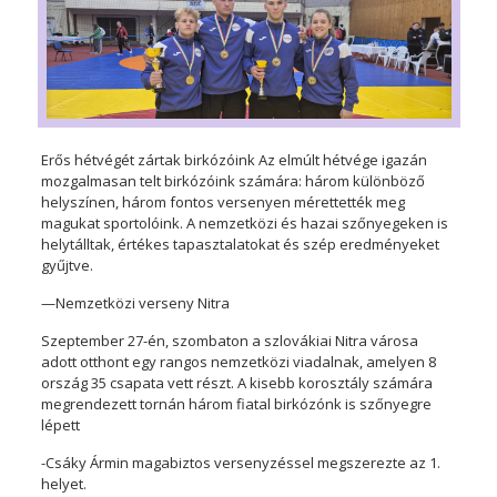
Erős hétvégét zártak birkózóink Az elmúlt hétvége igazán
mozgalmasan telt birkózóink számára: három különböző
helyszínen, három fontos versenyen mérettették meg
magukat sportolóink. A nemzetközi és hazai szőnyegeken is
helytálltak, értékes tapasztalatokat és szép eredményeket
gyűjtve.
—Nemzetközi verseny Nitra
Szeptember 27-én, szombaton a szlovákiai Nitra városa
adott otthont egy rangos nemzetközi viadalnak, amelyen 8
ország 35 csapata vett részt. A kisebb korosztály számára
megrendezett tornán három fiatal birkózónk is szőnyegre
lépett
-Csáky Ármin magabiztos versenyzéssel megszerezte az 1.
helyet.