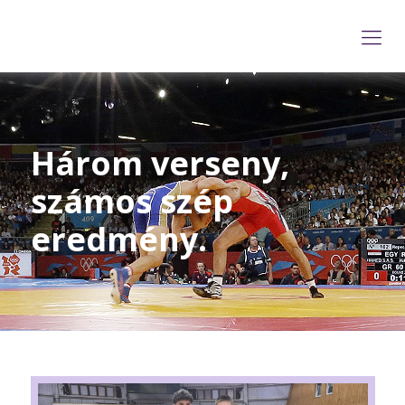
Három verseny,
számos szép
eredmény.