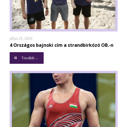
július 25, 2026
4 Országos bajnoki cím a strandbirkózó OB.-n
Tovább ...