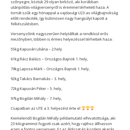
szőnyegre, köztük 29 olyan birkózó, aki korábban
utánpótlás-világversenyről is éremmel térhetett haza. A
tornát szűk egy hónappal a vajdasági U23-as világbajnokság
előtt rendezték, így különösen nagy hangsúlyt kapott a
felkészülésben.
Versenyzőink nagyszerűen helytálltak a rendkívül erős
mezőnyben, többen is érmes helyezéssel térhettek haza:
55kg Kapuvári Liliána – 2.hely
61kg Rácz Balázs – Országos Bajnok 1. hely,
79kg Laposa Márk – Országos Bajnok 1. hely,
92kg Takács Barnabás – 3. hely,
72kg Kapuvári Péter – 5. hely,
97kg Bogdán Mihály – 7. hely,
Csapatban az UTE a 3. helyezést érte el
Kiemelendő Bogdán Mihály példamutató elhivatottsága, aki
23 kilogrammot fogyott csak azért, hogy rajthoz állhasson
ezen a fontos versenyen. Ez az áldozat és küzdeni akarás