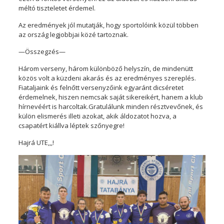
méltó tiszteletet érdemel.
Az eredmények jól mutatják, hogy sportolóink közül többen
az ország legjobbjai közé tartoznak.
—Összegzés—
Három verseny, három különböző helyszín, de mindenütt
közös volt a küzdeni akarás és az eredményes szereplés.
Fiataljaink és felnőtt versenyzőink egyaránt dicséretet
érdemelnek, hiszen nemcsak saját sikereikért, hanem a klub
hírnevéért is harcoltak.Gratulálunk minden résztvevőnek, és
külön elismerés illeti azokat, akik áldozatot hozva, a
csapatért kiállva léptek szőnyegre!
Hajrá UTE,,,!