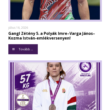
július 16, 2026
Gangl Zétény 5. a Polyák Imre–Varga János–
Kozma István-emlékversenyen!
Tovább ...