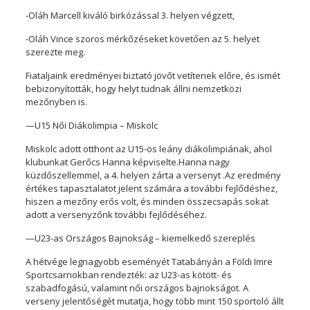
-Oláh Marcell kiváló birkózással 3. helyen végzett,
-Oláh Vince szoros mérkőzéseket követően az 5. helyet
szerezte meg.
Fiataljaink eredményei biztató jövőt vetítenek előre, és ismét
bebizonyították, hogy helyt tudnak állni nemzetközi
mezőnyben is.
—U15 Női Diákolimpia – Miskolc
Miskolc adott otthont az U15-ös leány diákolimpiának, ahol
klubunkat Gerőcs Hanna képviselte.Hanna nagy
küzdőszellemmel, a 4. helyen zárta a versenyt .Az eredmény
értékes tapasztalatot jelent számára a további fejlődéshez,
hiszen a mezőny erős volt, és minden összecsapás sokat
adott a versenyzőnk további fejlődéséhez.
—U23-as Országos Bajnokság – kiemelkedő szereplés
A hétvége legnagyobb eseményét Tatabányán a Földi Imre
Sportcsarnokban rendezték: az U23-as kötött- és
szabadfogású, valamint női országos bajnokságot. A
verseny jelentőségét mutatja, hogy több mint 150 sportoló állt