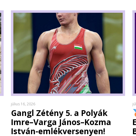
július 16, 2026
jú
Gangl Zétény 5. a Polyák
Imre–Varga János–Kozma
István-emlékversenyen!