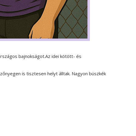
szágos bajnokságot.Az idei kötött- és
zőnyegen is tisztesen helyt álltak. Nagyon büszkék