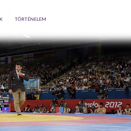
K
TÖRTÉNELEM
A