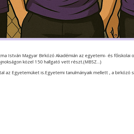
a István Magyar Birkózó Akadémián az egyetemi- és főiskolai or
jnokságon közel 150 hallgató vett részt.(MBSZ…)
al az Egyetemüket is.Egyetemi tanulmányaik mellett , a birkózó s