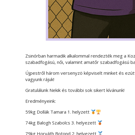
Zsinórban harmadik alkalommal rendezték meg a Kozm
szabadfogású, női, valamint amatőr szabadfogású ba
Újpestről három versenyzö képviselt minket és ezútt
vagyunk rájuk!
Gratulálunk Nekik és további sok sikert kívánunk!
Eredményeink:
59kg Dollák Tamara 1. helyzett
74kg Balogh Szabolcs 3. helyezett
79kg Horváth Botond 2. helyezett