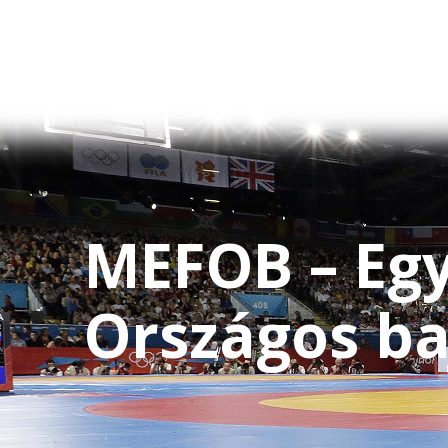
MEFOB – Eg
Országos b