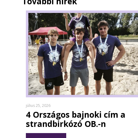
További hírek
július 25, 2026
4 Országos bajnoki cím a
strandbirkózó OB.-n