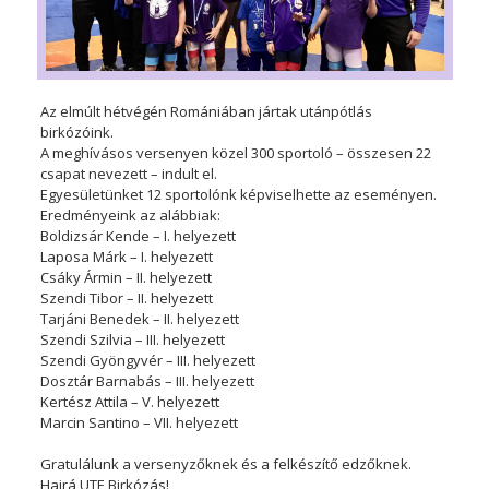
Az elmúlt hétvégén Romániában jártak utánpótlás
birkózóink.
A meghívásos versenyen közel 300 sportoló – összesen 22
csapat nevezett – indult el.
Egyesületünket 12 sportolónk képviselhette az eseményen.
Eredményeink az alábbiak:
Boldizsár Kende – I. helyezett
Laposa Márk – I. helyezett
Csáky Ármin – II. helyezett
Szendi Tibor – II. helyezett
Tarjáni Benedek – II. helyezett
Szendi Szilvia – III. helyezett
Szendi Gyöngyvér – III. helyezett
Dosztár Barnabás – III. helyezett
Kertész Attila – V. helyezett
Marcin Santino – VII. helyezett
Gratulálunk a versenyzőknek és a felkészítő edzőknek.
Hajrá UTE Birkózás!