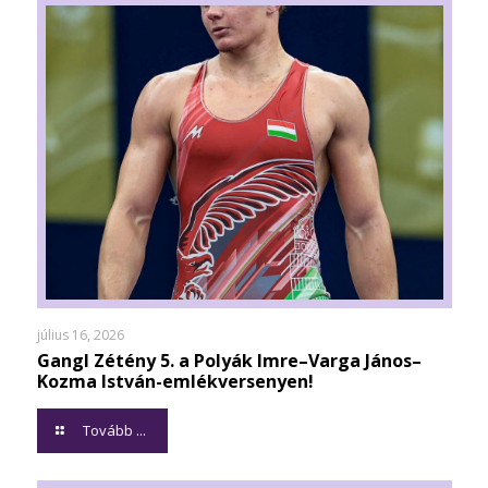
július 16, 2026
Gangl Zétény 5. a Polyák Imre–Varga János–
Kozma István-emlékversenyen!
Tovább ...