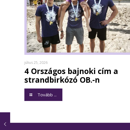
július 25, 2026
4 Országos bajnoki cím a
strandbirkózó OB.-n
Tovább ...