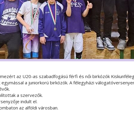
 mezért az U20-as szabadfogású férfi és női birkózók Kiskunféle
egymással a juniorkorú birkózók. A félegyházi válogatóversenyen
évők.
ítottak a szervezők.
enyzője indult el.
mbaton az alföldi városban.