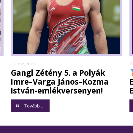
július 16, 2026
jú
Gangl Zétény 5. a Polyák
Imre–Varga János–Kozma
István-emlékversenyen!
Tovább ...