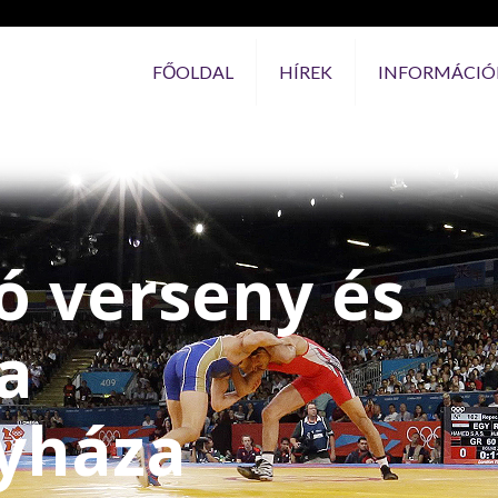
FŐOLDAL
HÍREK
INFORMÁCIÓ
ó verseny és
a
gyháza