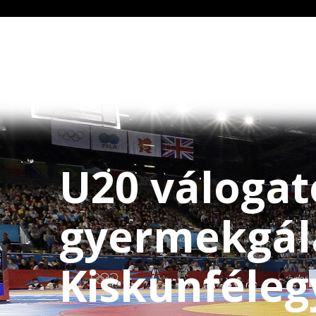
U20 válogat
gyermekgál
Kiskunféle