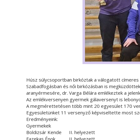
Húsz súlycsoportban birkóztak a válogatott címeres
Szabadfogásban és női birkózásban is megküzdöttek 
aranyérmesére, dr. Varga Bélára emlékeztek a jelenl
Az emlékversenyen gyermek gálaversenyt is lebonyol
A megmérettetésen több mint 20 egyesület 170 vers
Egyesületünket 11 versenyző képviseltette most szo
Eredményeink:
Gyermekek
Boldizsár Kende II. helyezett
Fazekas Énok II. helyezett