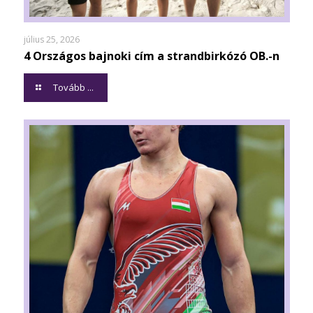
július 25, 2026
4 Országos bajnoki cím a strandbirkózó OB.-n
Tovább ...