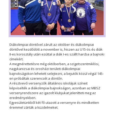
Diákolimpiai döntővel zárult az október és diákolimpiai
döntővel kezdődött a november is, hiszen az U15-ös és diák
II-es korosztály után ezúttal a diák I-es szállt harcba a bajnoki
címekért.
A megmérettetésre még októberben, a szigetszentmiklósi,
nagykanizsai és orosházi területi diákolimpiai
bajnokságokon lehetett selejtezni, a bejutók közül végül 145-
en próbáltak szerencsét a döntőn.
A résztvevő versenyzők általános iskolájuk színeit
képviselték a diákolimpiai bajnokságon, azonban az MBSZ
versenyrendszere az igazolt klubjukat jelenítteti meg az
eredményekben.
Egyesületünkből két fő utazott a versenyre és mindketten
éremmel zárták a küzdelmeket.