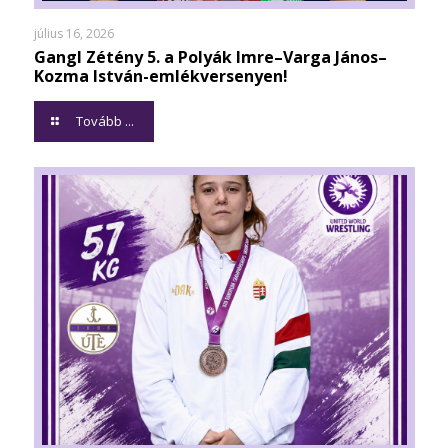
július 16, 2026
Gangl Zétény 5. a Polyák Imre–Varga János–
Kozma István-emlékversenyen!
Tovább ...