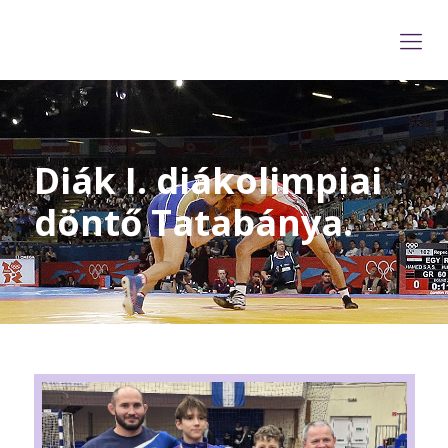
Diák I. diákolimpiai
döntő Tatabánya.