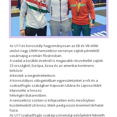
Az U17-es korosztály hagyományosan az EB és VB előtti
utolsó nagy UWW nemzetközi versenye zajlott péntektől
vasárnapig a román fővárosban.
A viadal a korábbi éveknél is magasabb részvétellel zajlott.
23 országból, Európa, Ázsia és az amerikai kontinens
birkózói
érkeztek a megmérettetésre.
A korosztályos válogatottban egyesületünket a női és a
szabadfogás szakágban Kapuvári Liliána és Laposa Márk
képviselte a hosszú
hétvégén Bukarestben.
A nemzetközi szinten is kifejezetten erős mezőnyben
küzdelmeiből Lili bronz, Márk pedig ezüst éremmel térhetet
haza.
Az U17 szabadfogás szakág szövetségi edzőjeként Németh