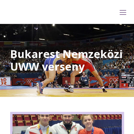
Bukarest Nemzeközi
UWW verseny