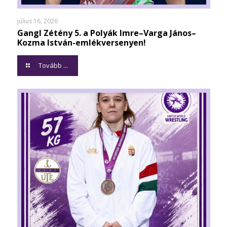
július 16, 2026
Gangl Zétény 5. a Polyák Imre–Varga János–
Kozma István-emlékversenyen!
Tovább ...