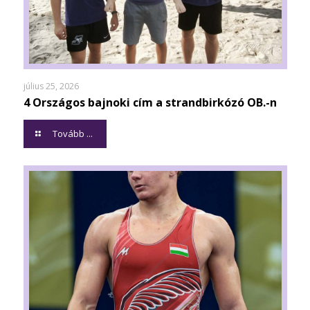
július 25, 2026
4 Országos bajnoki cím a strandbirkózó OB.-n
Tovább ...