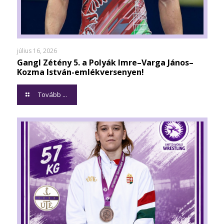
július 16, 2026
Gangl Zétény 5. a Polyák Imre–Varga János–
Kozma István-emlékversenyen!
Tovább ...