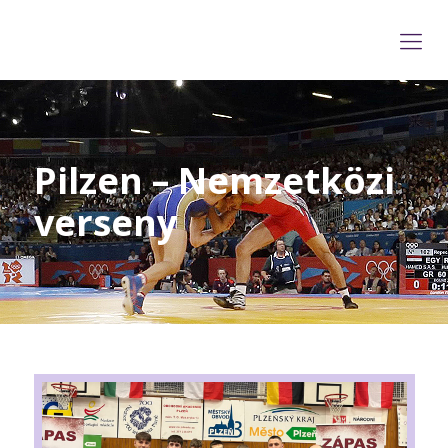
Pilzen – Nemzetközi
verseny