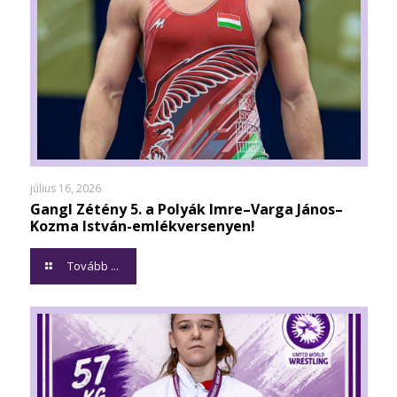
július 16, 2026
Gangl Zétény 5. a Polyák Imre–Varga János–
Kozma István-emlékversenyen!
Tovább ...