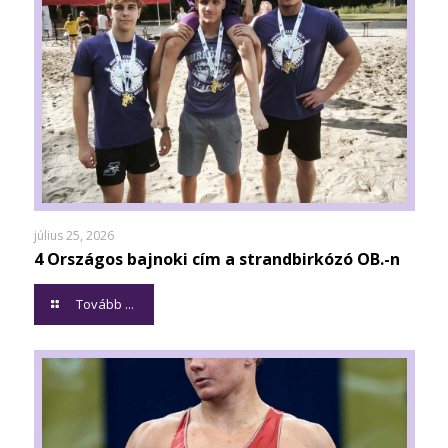
július 25, 2026
4 Országos bajnoki cím a strandbirkózó OB.-n
Tovább ...