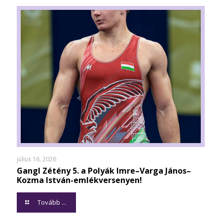
július 16, 2026
Gangl Zétény 5. a Polyák Imre–Varga János–
Kozma István-emlékversenyen!
Tovább ...