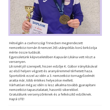
Hétvégén a csehországi Trinecben megrendezett
nemzetközi tornán 8 nemzet 265 utánpótlás korú birkózója
mérte össze tudását.
Egyesületünk képviseletében Kapuvári Liliána vett részt a
versenyen.
Lili ismét jól szerepelt, hiszen edzője K. Gábor irányításával
az első helyen végzett és aranyéremmel térhetett haza.
Sportolónk ezzel az idén a 3. nemzetközi tornagyőzelmét
aratta már, több értékes helyezése mellett.
Várhatóan még az idén is lesz alkalma tovább gyarapítani
nemzetközi tapasztalatait, hasonló sikerekkel.
Gratulálunk versenyzőnknek és a felkészítő edzőknek.
Hajrá UTE!