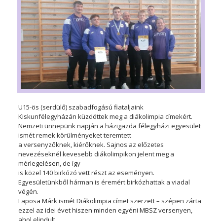
U15-ös (serdülő) szabadfogású fiataljaink
Kiskunfélegyházán küzdöttek meg a diákolimpia címekért.
Nemzeti ünnepünk napján a házigazda félegyházi egyesület
ismét remek körülményeket teremtett
a versenyzőknek, kiérőknek. Sajnos az előzetes
nevezéseknél kevesebb diákolimpikon jelent meg a
mérlegelésen, de így
is közel 140 birkózó vett részt az eseményen.
Egyesületünkből hárman is éremért birkózhattak a viadal
végén.
Laposa Márk ismét Diákolimpia címet szerzett – szépen zárta
ezzel az idei évet hiszen minden egyéni MBSZ versenyen,
ahol elindult