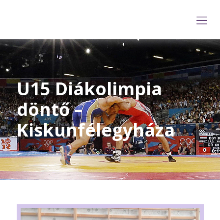
U15 Diákolimpia
döntő –
Kiskunfélegyháza