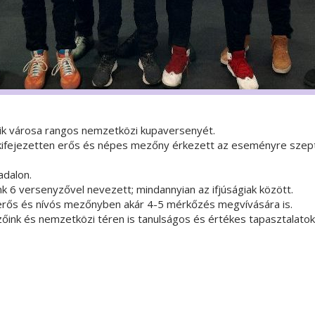
nik városa rangos nemzetközi kupaversenyét.
is kifejezetten erős és népes mezőny érkezett az eseményre sze
adalon.
 6 versenyzővel nevezett; mindannyian az ifjúságiak között.
zán erős és nívós mezőnyben akár 4-5 mérkőzés megvívására is.
őink és nemzetközi téren is tanulságos és értékes tapasztalatok