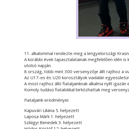
11. alkalommal rendezte meg a lengyelországi Kras
A korábbi évek tapasztalatainak megfelelően idén 
utolsó napján.
8 ország, több mint 300 versenyzője állt rajthoz a vi
Az U17-es és U20 korosztályok viadalán egyesületünk
A most rajthoz álló fiataljainknak alkalma nyílt iga
Komoly tudású fiatalokkal birkózhattak meg versenyz
Fiataljaink eredményei:
Kapuvári Liliána 5. helyezett
Laposa Márk 1. helyezett
Szilágyi Benedek 3. helyezett
Hódos Kristóf 12. helyezett