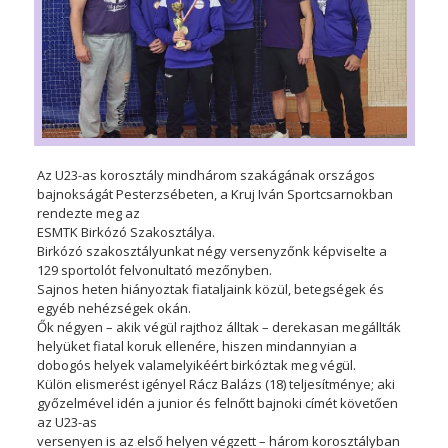
Az U23-as korosztály mindhárom szakágának országos
bajnokságát Pesterzsébeten, a Kruj Iván Sportcsarnokban
rendezte meg az
ESMTK Birkózó Szakosztálya.
Birkózó szakosztályunkat négy versenyzőnk képviselte a
129 sportolót felvonultató mezőnyben.
Sajnos heten hiányoztak fiataljaink közül, betegségek és
egyéb nehézségek okán.
Ők négyen – akik végül rajthoz álltak – derekasan megállták
helyüket fiatal koruk ellenére, hiszen mindannyian a
dobogós helyek valamelyikéért birkóztak meg végül.
Külön elismerést igényel Rácz Balázs (18) teljesítménye; aki
győzelmével idén a junior és felnőtt bajnoki címét követően
az U23-as
versenyen is az első helyen végzett – három korosztályban