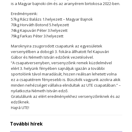
is a Magyar bajnoki cím és az aranyérem birtokosa 2022-ben.
Eredményeink:
57kg Rácz Balázs 1.helyezett – Magyar Bajnok
70kg Horváth Botond 5.helyezett
74kg Kapuvári Péter 3.helyezett
79kg Farkas Péter 3.helyezett
Maroknyira zsugorodott csapatunk az egyesületek
versenyélben a dobogó 3. fokára állhatott fel Kapuvári
Gábor és Németh István edzőink vezetésével.
“A csapatversenyben, versenyzőink remek küzdelmével
elért 3. helyünk fényében sajnáljuk igazán a további
sportolóink távol maradását, hiszen reálisan lehetett volna
ez a csapatérem fényesebb is. Büszkék vagyunk azokra akik
minden nehézséget vállalva elindultak az UTE csapatában.” –
nyilatkozta Németh István edző.
Gratulálunk az elért eredményekhez versenyzőinknek és az
edzőknek.
Hajrá UTE!
További hírek