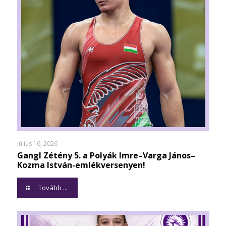
július 16, 2026
Gangl Zétény 5. a Polyák Imre–Varga János–
Kozma István-emlékversenyen!
Tovább ...