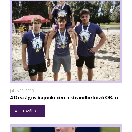
július 25, 2026
4 Országos bajnoki cím a strandbirkózó OB.-n
Tovább ...