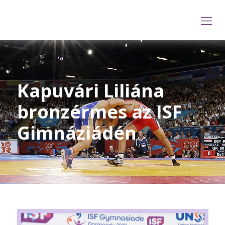
Kapuvári Liliána
bronzérmes az ISF
Gimnáziádén