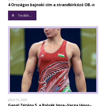
4 Országos bajnoki cím a strandbirkózó OB.-n
Tovább ...
július 16, 2026
Gangl Zétény 5. a Polyák Imre–Varga János–