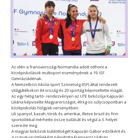
Az idén a franciaországi Normandia adott otthont a
középiskolások multisport eseményének a 19. ISF
Gimnáziádénak.
A Nemzetközi Iskola-sport Szövetség (ISF) által rendezett
világjátékokon 64 ország és 20 sportág képviseltette magát.
Az egy hétig tartó- rendezvényen az UTE birkózója Kapuvári
Liliána képviselte Magyarországot, 49 kg-os súlycsoportban a
középiskolás hölgyek versenyében.
Lili spanyol, kazah, török és amerikai, illetve brazil és finn
sportolókkal mérhette össze tudását és végül a 3. helyet
szerezte meg.
A magyar birkózok küldöttségét Kapuvári Gábor edzőként és
a csapat vezetőjeként irányította Franciaországban.