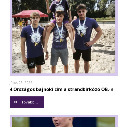
július 25, 2026
4 Országos bajnoki cím a strandbirkózó OB.-n
Tovább ...