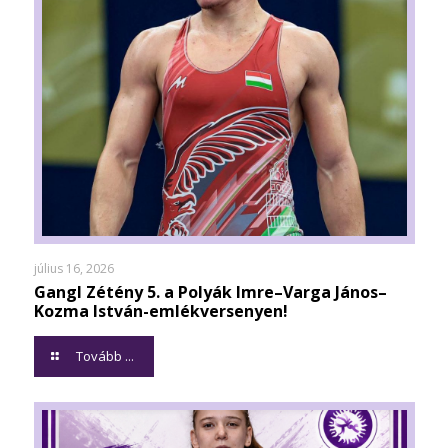
július 16, 2026
Gangl Zétény 5. a Polyák Imre–Varga János–
Kozma István-emlékversenyen!
Tovább ...