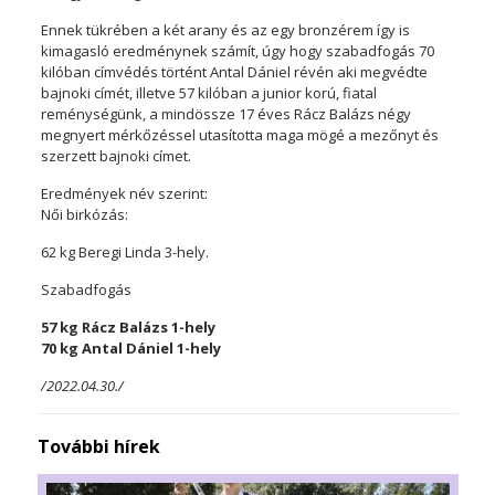
Ennek tükrében a két arany és az egy bronzérem így is
kimagasló eredménynek számít, úgy hogy szabadfogás 70
kilóban címvédés történt Antal Dániel révén aki megvédte
bajnoki címét, illetve 57 kilóban a junior korú, fiatal
reménységünk, a mindössze 17 éves Rácz Balázs négy
megnyert mérkőzéssel utasította maga mögé a mezőnyt és
szerzett bajnoki címet.
Eredmények név szerint:
Női birkózás:
62 kg Beregi Linda 3-hely.
Szabadfogás
57 kg Rácz Balázs 1-hely
70 kg Antal Dániel 1-hely
/2022.04.30./
További hírek