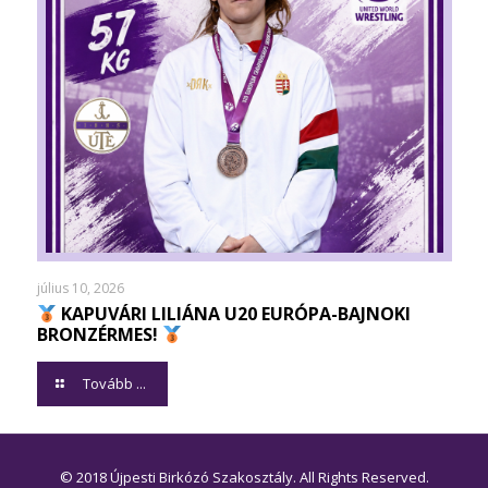
július 10, 2026
KAPUVÁRI LILIÁNA U20 EURÓPA-BAJNOKI
BRONZÉRMES!
Tovább ...
© 2018 Újpesti Birkózó Szakosztály. All Rights Reserved.