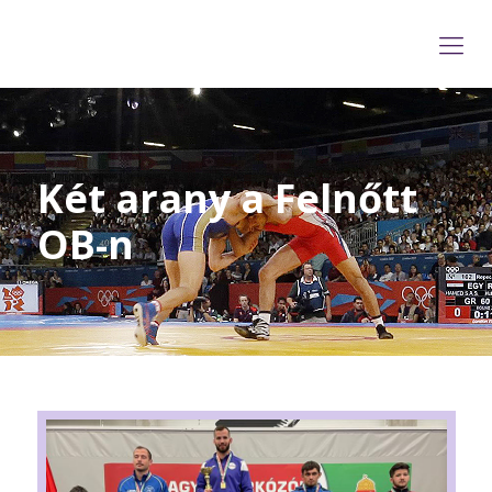
Két arany a Felnőtt
OB-n