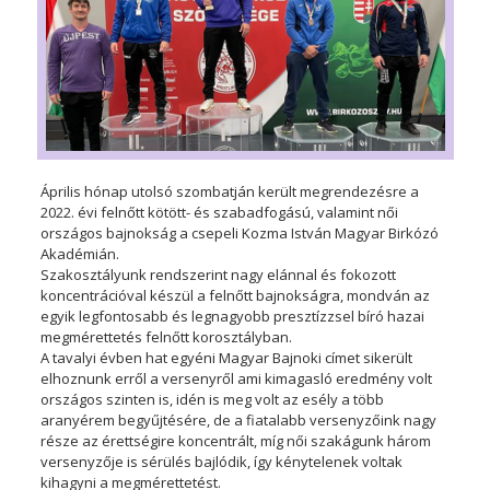
Április hónap utolsó szombatján került megrendezésre a
2022. évi felnőtt kötött- és szabadfogású, valamint női
országos bajnokság a csepeli Kozma István Magyar Birkózó
Akadémián.
Szakosztályunk rendszerint nagy elánnal és fokozott
koncentrációval készül a felnőtt bajnokságra, mondván az
egyik legfontosabb és legnagyobb presztízzsel bíró hazai
megmérettetés felnőtt korosztályban.
A tavalyi évben hat egyéni Magyar Bajnoki címet sikerült
elhoznunk erről a versenyről ami kimagasló eredmény volt
országos szinten is, idén is meg volt az esély a több
aranyérem begyűjtésére, de a fiatalabb versenyzőink nagy
része az érettségire koncentrált, míg női szakágunk három
versenyzője is sérülés bajlódik, így kénytelenek voltak
kihagyni a megmérettetést.