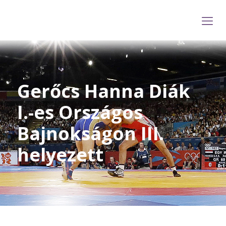
Gerőcs Hanna Diák
I.-es Országos
Bajnokságon III.
helyezett