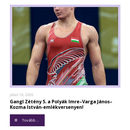
július 16, 2026
Gangl Zétény 5. a Polyák Imre–Varga János–
Kozma István-emlékversenyen!
Tovább ...