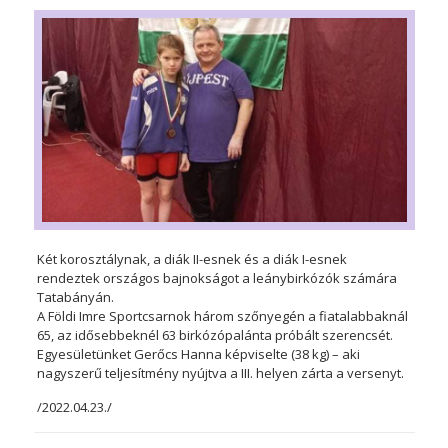
Két korosztálynak, a diák II-esnek és a diák I-esnek
rendeztek országos bajnokságot a leánybirkózók számára
Tatabányán.
A Földi Imre Sportcsarnok három szőnyegén a fiatalabbaknál
65, az idősebbeknél 63 birkózópalánta próbált szerencsét.
Egyesületünket Gerőcs Hanna képviselte (38 kg) – aki
nagyszerű teljesítmény nyújtva a III. helyen zárta a versenyt.
/2022.04.23./