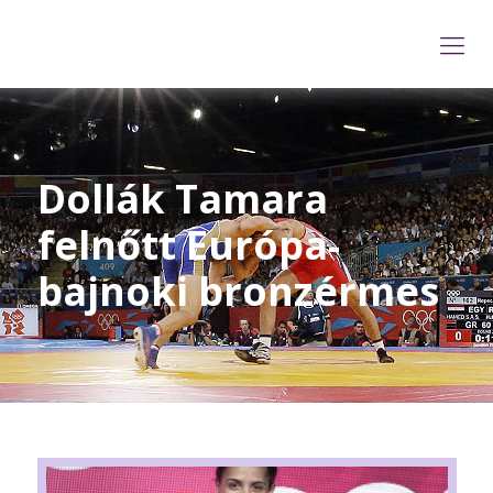
Dollák Tamara
felnőtt Európa-
bajnoki bronzérmes