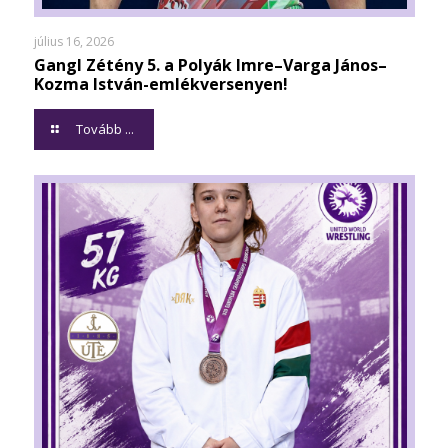
július 16, 2026
Gangl Zétény 5. a Polyák Imre–Varga János–
Kozma István-emlékversenyen!
Tovább ...