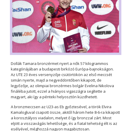
Dollák Tamara bronzérmet nyert a nők 57 kilogrammos
kategóriájában a budapesti birkózó Európa-bajnokságon.
Az UTE 23 éves versenyzője csütörtökön az első meccsét
simán nyerte, majd a negyeddöntőben kikapott, de
legyőzője, az olimpiai bronzérmes bolgár Evelina Nikolova
fináléba jutott, ezzel a hiányos vigaszágra segítette a
magyart, aki így a pénteki helyosztón küzdhetett.
A bronzmeccsen az U23-as Eb győztesével, a török Elvira
Kamalogluval csapott össze, akitől három hete 8-6-ra kikapott
a korosztályos viadalon, melyet ő így bronzzal zárt. Most
eljött a visszavágás lehetősége, és a fiatal tehetség élt is az
esélyével, méghozzá nagyon magabiztosan.