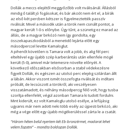
Dollák a meccs elejétől meggyőzőbb volt riválisánál. Állásból
mindig ő talált jó fogásokat, és bár akciót nem ért el, a bírák
az első két percben kétszer is figyelmeztették passzív
riválisát. Mivel a második után a török nem csinált pontot, a
magyar került 1-0-s előnybe. Úgy tűnt, a szünetig ez marad az
állás, de a magyar birkózó nem így gondolta, egy
összekapaszkodásból a menetidő lejárta előtt egy
másodperccel levitte Kamaloglut.
A pihenőt követően is Tamara volt a jobb, és alig fél perc
elteltével egy újabb szép karberántás után ellenfele mögé
került (5-0), amivel már tetemesre növelte előnyét. A
következő időszakban elsősorban a stabil védekezésre
figyelt Dollák, és egészen az utolsó perc elejéig szilárdan állt
a lábán. Akkor viszont ismét összefogta riválisát és indítani
próbált, de lecsúszott a törökről, aki veszélyesen
visszatámadott, és néhány másodpercig félő volt, hogy tusba
szorítja ellenfelét, végül azonban Tamara ki tudott fordulni.
Mint kiderült, ez volt Kamaloglu utolsó esélye, a lefújásig
ugyanis már nem adott neki több esély az újpesti birkózó, aki
még a vége előtt egy újabb mögékerüléssel zárta le a csatát.
“Három héten belül nyertem két Eb-bronzérmet, madarat lehet
velem fogatni” – mondta boldogan Dollák.