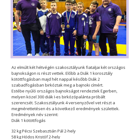
Az elmúlt két hétvégén szakosztályunk fiataljai két országos
bajnokságon is részt vettek. Előbb a Diák 1 korosztály
kötöttfogásban majd hét nappal később Diák 2
szabadfogásban birkóztak meg a bajnoki címért.
Estébe nyúló országos bajnokságot rendeztek Egerben,
melyen közel 300 diák I-es birkózópalánta próbált
szerencsét. Szakosztályunk 4 versenyzővel vet részt a
megmérettetésen és a következő eredmények születtek.
Eredmények név szerint:
Diák 1 kötöttfogás
32 kg Pécsi Szebasztián Pál 2-hely
58 kg Hódos Kristóf 2-hely