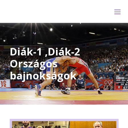
Diák-1 ,Diák-2
Országos
bajnokságok