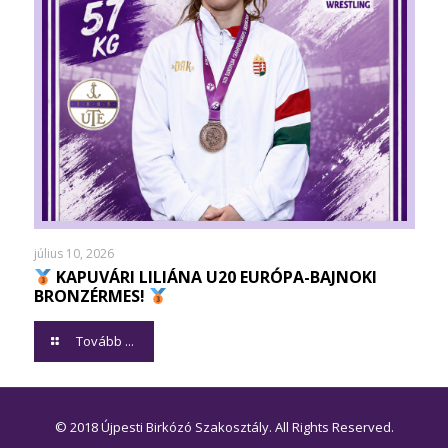
július 10, 2026
KAPUVÁRI LILIÁNA U20 EURÓPA-BAJNOKI
BRONZÉRMES!
Tovább ...
© 2018 Újpesti Birkózó Szakosztály. All Rights Reserved.