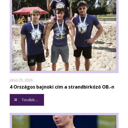
július 25, 2026
4 Országos bajnoki cím a strandbirkózó OB.-n
Tovább ...