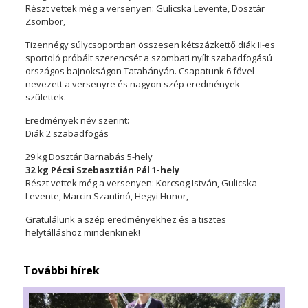
Részt vettek még a versenyen: Gulicska Levente, Dosztár
Zsombor,
Tizennégy súlycsoportban összesen kétszázkettő diák II-es
sportoló próbált szerencsét a szombati nyílt szabadfogású
országos bajnokságon Tatabányán. Csapatunk 6 fővel
nevezett a versenyre és nagyon szép eredmények
születtek.
Eredmények név szerint:
Diák 2 szabadfogás
29 kg Dosztár Barnabás 5-hely
32 kg Pécsi Szebasztián Pál 1-hely
Részt vettek még a versenyen: Korcsog István, Gulicska
Levente, Marcin Szantinó, Hegyi Hunor,
Gratulálunk a szép eredményekhez és a tisztes
helytálláshoz mindenkinek!
További hírek