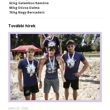
62 kg Galambos Ramóna
68 kg Dózsa Dalma
76 kg Nagy Bernadett
További hírek
július 25, 2026