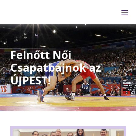
Felnőtt Női
Csapatbajnok az
ÚJPEST!