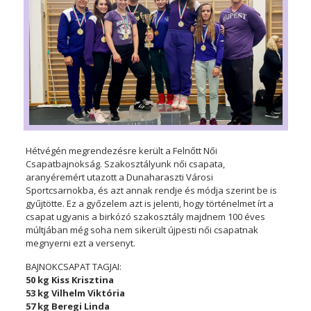
Hétvégén megrendezésre került a Felnőtt Női
Csapatbajnokság. Szakosztályunk női csapata,
aranyéremért utazott a Dunaharaszti Városi
Sportcsarnokba, és azt annak rendje és módja szerint be is
gyűjtötte. Ez a győzelem azt is jelenti, hogy történelmet írt a
csapat ugyanis a birkózó szakosztály majdnem 100 éves
múltjában még soha nem sikerült újpesti női csapatnak
megnyerni ezt a versenyt.
BAJNOKCSAPAT TAGJAI:
50 kg Kiss Krisztina
53 kg Vilhelm Viktória
57 kg Beregi Linda