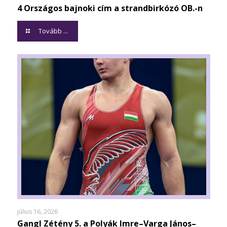
4 Országos bajnoki cím a strandbirkózó OB.-n
Tovább ...
július 16, 2026
Gangl Zétény 5. a Polyák Imre–Varga János–