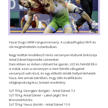
Yasar Dogu UWW-rangsorverseny. A szabadfogású férfi és
női megmérettetés Isztanbulban.
Nagy múlttal rendelkező nívós versenyen klubunk birkózója
Antal Dániel képviselte színeinket.
Dani ebben az évben robbant be igazán, U23 és Felnőtt EB.n
is indult, ezen a versenyen is mint felnőtt válogatott
versenyző vett részt, és egy előkelő ötödik hellyel térhetett
haza. Ami annak tükrében, hogy idén kvalifikációs
világbajnokság lesz, biztató eredmény.
Szf 70 kg: Georgijev (bolgár) – Antal Dániel 7-2
Szf 70 kg: Antal Dániel – Lakel (algír) 16-6
Bronzmérkőzés:
Szf 70 kg: Yavuz (török) – Antal Dániel 11-0