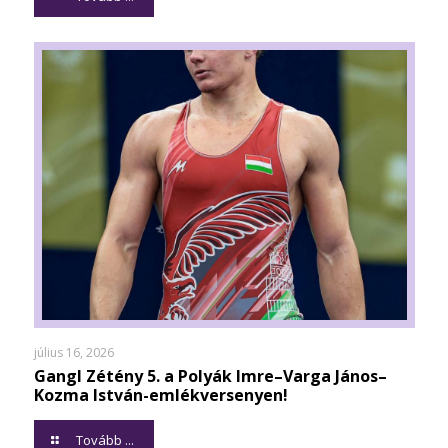
július 16, 2026
Gangl Zétény 5. a Polyák Imre–Varga János–
Kozma István-emlékversenyen!
Tovább ...