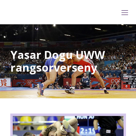
Yasar Dogu UWW
rangsorverseny