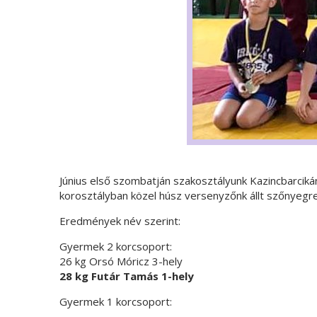
Június első szombatján szakosztályunk Kazincbarci
korosztályban közel húsz versenyzőnk állt szőnyeg
Eredmények név szerint:
Gyermek 2 korcsoport:
26 kg Orsó Móricz 3-hely
28 kg Futár Tamás 1-hely
Gyermek 1 korcsoport: