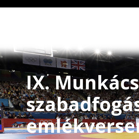
IX. Munkács
szabadfogá
emlékverse