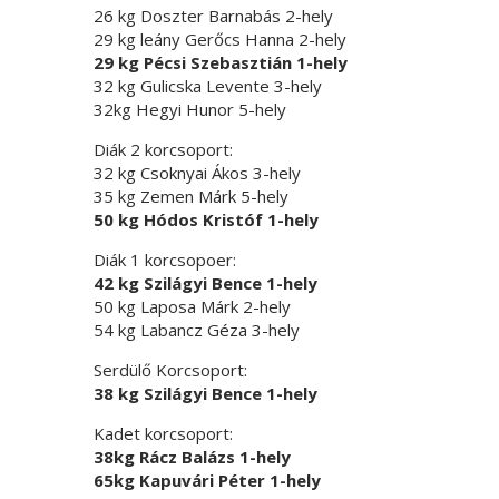
26 kg Doszter Barnabás 2-hely
29 kg leány Gerőcs Hanna 2-hely
29 kg Pécsi Szebasztián 1-hely
32 kg Gulicska Levente 3-hely
32kg Hegyi Hunor 5-hely
Diák 2 korcsoport:
32 kg Csoknyai Ákos 3-hely
35 kg Zemen Márk 5-hely
50 kg Hódos Kristóf 1-hely
Diák 1 korcsopoer:
42 kg Szilágyi Bence 1-hely
50 kg Laposa Márk 2-hely
54 kg Labancz Géza 3-hely
Serdülő Korcsoport:
38 kg Szilágyi Bence 1-hely
Kadet korcsoport:
38kg Rácz Balázs 1-hely
65kg Kapuvári Péter 1-hely