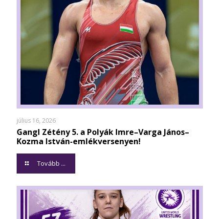
július 16, 2026
Gangl Zétény 5. a Polyák Imre–Varga János–
Kozma István-emlékversenyen!
Tovább ...