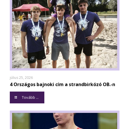
július 25, 2026
4 Országos bajnoki cím a strandbirkózó OB.-n
Tovább ...