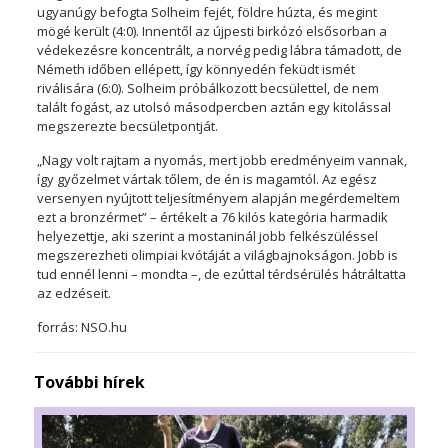
ugyanúgy befogta Solheim fejét, földre húzta, és megint
mögé került (4:0). Innentől az újpesti birkózó elsősorban a
védekezésre koncentrált, a norvég pedig lábra támadott, de
Németh időben ellépett, így könnyedén feküdt ismét
riválisára (6:0). Solheim próbálkozott becsülettel, de nem
talált fogást, az utolsó másodpercben aztán egy kitolással
megszerezte becsületpontját.
„Nagy volt rajtam a nyomás, mert jobb eredményeim vannak,
így győzelmet vártak tőlem, de én is magamtól. Az egész
versenyen nyújtott teljesítményem alapján megérdemeltem
ezt a bronzérmet” – értékelt a 76 kilós kategória harmadik
helyezettje, aki szerint a mostaninál jobb felkészüléssel
megszerezheti olimpiai kvótáját a világbajnokságon. Jobb is
tud ennél lenni – mondta –, de ezúttal térdsérülés hátráltatta
az edzéseit.
forrás: NSO.hu
További hírek