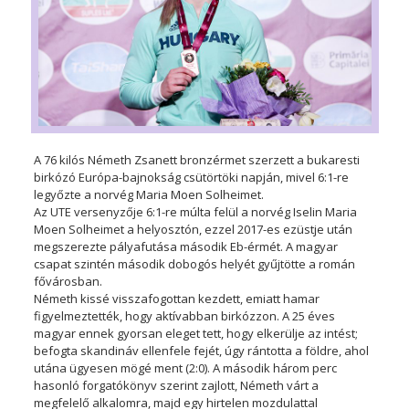
A 76 kilós Németh Zsanett bronzérmet szerzett a bukaresti
birkózó Európa-bajnokság csütörtöki napján, mivel 6:1-re
legyőzte a norvég Maria Moen Solheimet.
Az UTE versenyzője 6:1-re múlta felül a norvég Iselin Maria
Moen Solheimet a helyosztón, ezzel 2017-es ezüstje után
megszerezte pályafutása második Eb-érmét. A magyar
csapat szintén második dobogós helyét gyűjtötte a román
fővárosban.
Németh kissé visszafogottan kezdett, emiatt hamar
figyelmeztették, hogy aktívabban birkózzon. A 25 éves
magyar ennek gyorsan eleget tett, hogy elkerülje az intést;
befogta skandináv ellenfele fejét, úgy rántotta a földre, ahol
utána ügyesen mögé ment (2:0). A második három perc
hasonló forgatókönyv szerint zajlott, Németh várt a
megfelelő alkalomra, majd egy hirtelen mozdulattal