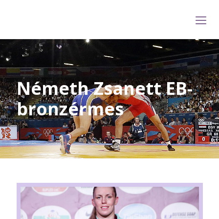
Németh Zsanett EB-
bronzérmes