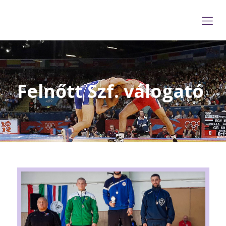
Felnőtt Szf. válogató