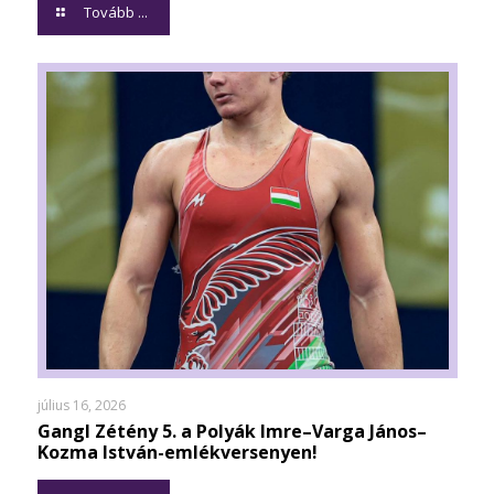
Tovább ...
július 16, 2026
Gangl Zétény 5. a Polyák Imre–Varga János–
Kozma István-emlékversenyen!