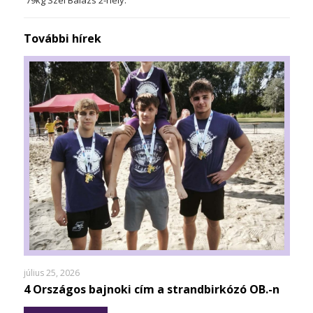
79kg Szél Balázs 2-hely.
További hírek
július 25, 2026
4 Országos bajnoki cím a strandbirkózó OB.-n