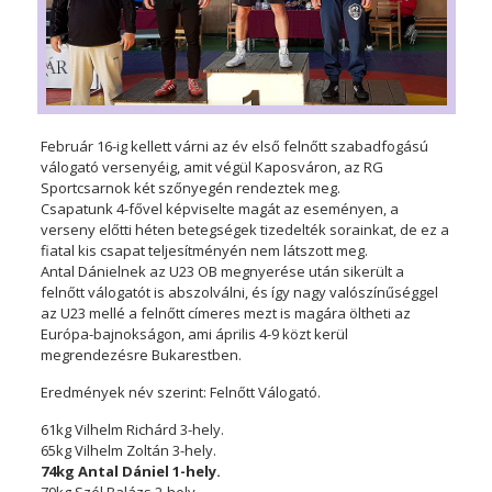
Február 16-ig kellett várni az év első felnőtt szabadfogású
válogató versenyéig, amit végül Kaposváron, az RG
Sportcsarnok két szőnyegén rendeztek meg.
Csapatunk 4-fővel képviselte magát az eseményen, a
verseny előtti héten betegségek tizedelték sorainkat, de ez a
fiatal kis csapat teljesítményén nem látszott meg.
Antal Dánielnek az U23 OB megnyerése után sikerült a
felnőtt válogatót is abszolválni, és így nagy valószínűséggel
az U23 mellé a felnőtt címeres mezt is magára öltheti az
Európa-bajnokságon, ami április 4-9 közt kerül
megrendezésre Bukarestben.
Eredmények név szerint: Felnőtt Válogató.
61kg Vilhelm Richárd 3-hely.
65kg Vilhelm Zoltán 3-hely.
74kg Antal Dániel 1-hely.