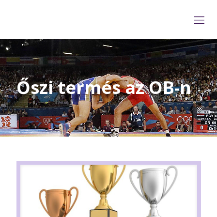
Őszi termés az OB-n