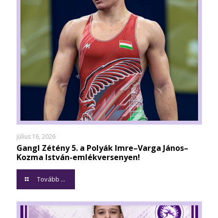
július 16, 2026
Gangl Zétény 5. a Polyák Imre–Varga János–
Kozma István-emlékversenyen!
Tovább ...