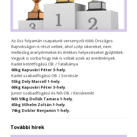
Az ősz folyamán csapatunk versenyzői több Országos
Bajnokságon is részt vettek, ahol szép sikereket, nem
mellesleg aranyérmeket és értékes helyezéseket gyűjtöttek.
Vegyük is sorba hogy mik is voltak ezek az eredmények.
Kadet kötöttfogású OB. / Tatabánya
60kg Kapuvári Péter 3-hely.
Kadet szabadfogású OB. / Soroksár
55kg Dely Marcell 1-hely.
60kg Kapuvári Péter 3-hely.
Junior szabadfogású és Női OB. / Kecskemét
Női 59kg Dollák Tamara 1-hely.
65kg Vilhelm Zoltán 1-hely.
74kg Dobler Benjamin 1-hely.
További hírek