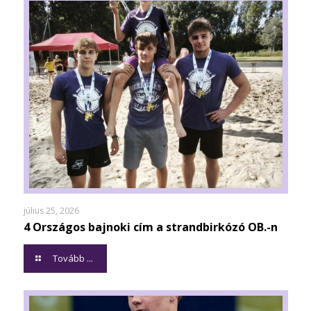
július 25, 2026
4 Országos bajnoki cím a strandbirkózó OB.-n
Tovább ...