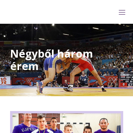
Négyből három
érem