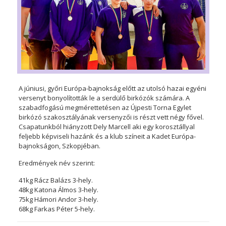
A júniusi, győri Európa-bajnokság előtt az utolsó hazai egyéni
versenyt bonyolították le a serdülő birkózók számára. A
szabadfogású megmérettetésen az Újpesti Torna Egylet
birkózó szakosztályának versenyzői is részt vett négy fővel.
Csapatunkból hiányzott Dely Marcell aki egy korosztállyal
feljebb képviseli hazánk és a klub színeit a Kadet Európa-
bajnokságon, Szkopjéban.
Eredmények név szerint:
41kg Rácz Balázs 3-hely.
48kg Katona Álmos 3-hely.
75kg Hámori Andor 3-hely.
68kg Farkas Péter 5-hely.