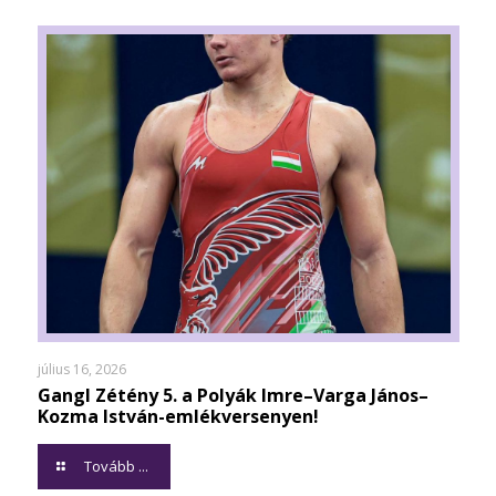
július 16, 2026
Gangl Zétény 5. a Polyák Imre–Varga János–
Kozma István-emlékversenyen!
Tovább ...