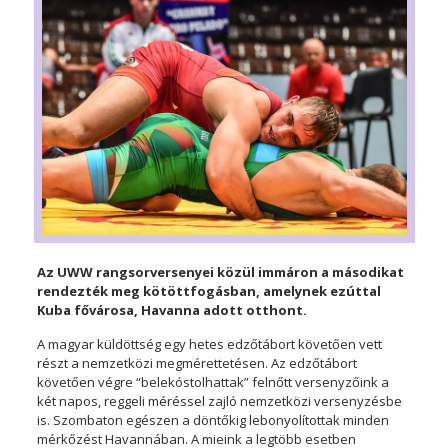
Az UWW rangsorversenyei közül immáron a másodikat
rendezték meg kötöttfogásban, amelynek ezúttal
Kuba fővárosa, Havanna adott otthont.
A magyar küldöttség egy hetes edzőtábort követően vett
részt a nemzetközi megmérettetésen. Az edzőtábort
követően végre “belekóstolhattak” felnőtt versenyzőink a
két napos, reggeli méréssel zajló nemzetközi versenyzésbe
is. Szombaton egészen a döntőkig lebonyolítottak minden
mérkőzést Havannában. A mieink a legtöbb esetben