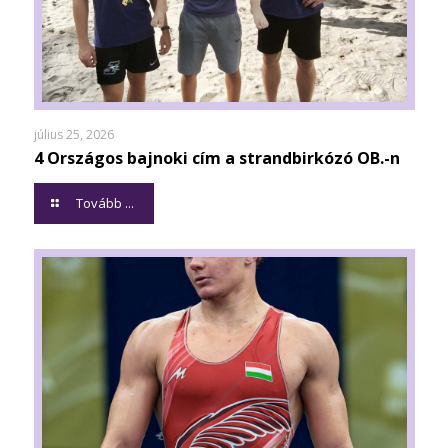
július 25, 2026
4 Országos bajnoki cím a strandbirkózó OB.-n
Tovább ...