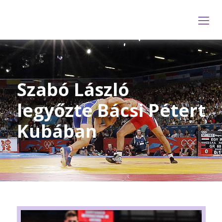
Szabó László
legyőzte Bácsi Pétert
Kubában