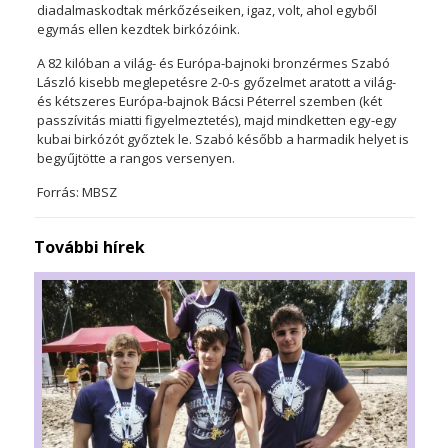
diadalmaskodtak mérkőzéseiken, igaz, volt, ahol egyből
egymás ellen kezdtek birkózóink.
A 82 kilóban a világ- és Európa-bajnoki bronzérmes Szabó
László kisebb meglepetésre 2-0-s győzelmet aratott a világ-
és kétszeres Európa-bajnok Bácsi Péterrel szemben (két
passzívitás miatti figyelmeztetés), majd mindketten egy-egy
kubai birkózót győztek le. Szabó később a harmadik helyet is
begyűjtötte a rangos versenyen.
Forrás: MBSZ
További hírek