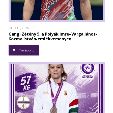
július 16, 2026
Gangl Zétény 5. a Polyák Imre–Varga János–
Kozma István-emlékversenyen!
Tovább ...